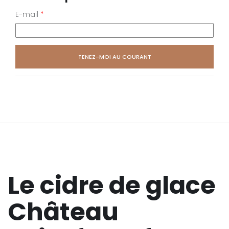
M'informer lorsque ce produit ser
disponible
E-mail
*
E-mail
*
Le cidre de glace
Château