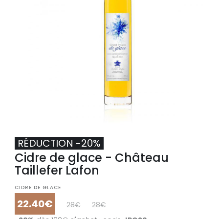
RÉDUCTION -20%
Cidre de glace - Château
RÉDUCTION -26%
Taillefer Lafon
Cidre de glace - Château Taillefe
Lafon x2
CIDRE DE GLACE
22.40€
28€
28€
CIDRE DE GLACE