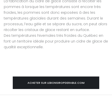
La fabrication du cidre de glace consiste à récolter les
pommes à lorsque les températures sont encore très
froides, les pommes sont donc exposées à des les
températures glaciales durant des semaines. Durant le
processus, l’eau gèle et se sépare du sucre, on peut alors
récolter les cristaux de glace restant en surface.
Des températures hivernales très froides du Québec en
font un territoire idéale pour produire un cidre de glace de
qualité exceptionnelle.
ACHETER SUR LEBONSIROPDERABLE.COM