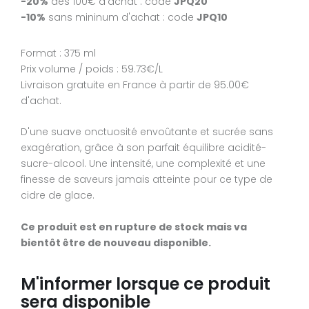
-20%
dès 100€ d'achat : code
JPQ20
40.00€
50€
54€
-10%
sans mininum d'achat : code
JPQ10
-20%
dès 100€ d'achat : code
JPQ20
-10%
sans mininum d'achat : code
JPQ10
Format : 375 ml
Prix volume / poids : 59.73€/L
Format : 750 ml
Livraison gratuite en France à partir de 95.00€
Prix volume / poids : 53.33€/L
d'achat.
Livraison gratuite en France à partir de 95.00€ d'achat.
D'une suave onctuosité envoûtante et sucrée sans
D'une suave onctuosité envoûtante et sucrée sans
exagération, grâce à son parfait équilibre acidité-
exagération, grâce à son parfait équilibre acidité-sucre-al
sucre-alcool. Une intensité, une complexité et une
Une intensité, une complexité et une finesse de saveurs j
finesse de saveurs jamais atteinte pour ce type de
atteinte pour ce type de cidre de glace.
cidre de glace.
Ce produit est disponible en France, livré en lot de 2 boutei
de 375ml.
Ce produit est en rupture de stock mais va
bientôt être de nouveau disponible.
Ce produit est en rupture de stock mais va bientôt êtr
nouveau disponible.
M'informer lorsque ce produit
sera disponible