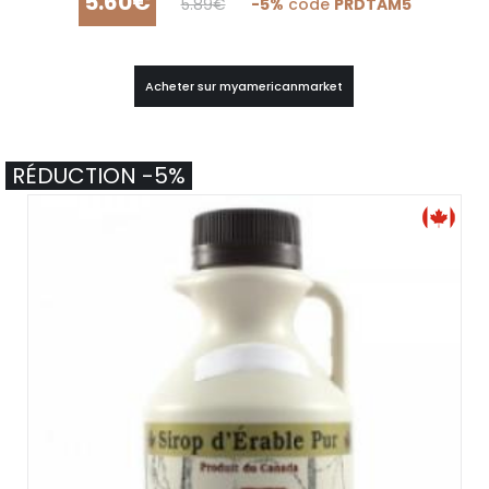
5.60€
5.89€
-5%
code
PRDTAM5
Acheter sur myamericanmarket
RÉDUCTION -5%