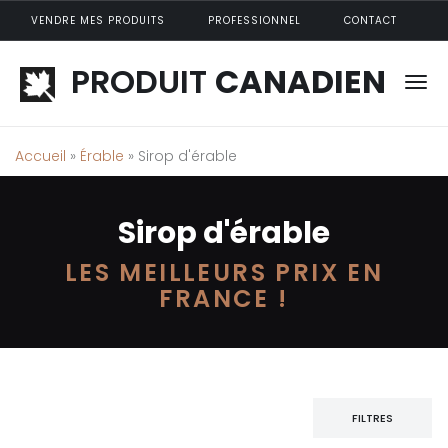
Aller au contenu principal
VENDRE MES PRODUITS
PROFESSIONNEL
CONTACT
PRODUIT
CANADIEN
Accueil
»
Érable
» Sirop d'érable
Sirop d'érable
LES MEILLEURS PRIX EN
FRANCE !
FILTRES