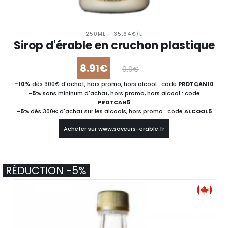
250ML - 35.64€/L
Sirop d'érable en cruchon plastique
8.91€
9.9€
-10%
dès 300€ d'achat, hors promo, hors alcool : code
PRDTCAN10
-5%
sans mininum d'achat, hors promo, hors alcool : code
PRDTCAN5
-5%
dès 300€ d'achat sur les alcools, hors promo : code
ALCOOL5
Acheter sur www.saveurs-erable.fr
RÉDUCTION -5%