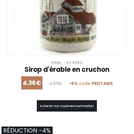
100ML - 43.60€/L
Sirop d'érable en cruchon
4.36€
4.59€
-5%
code
PRDTAM5
Acheter sur myamericanmarket
RÉDUCTION -4%