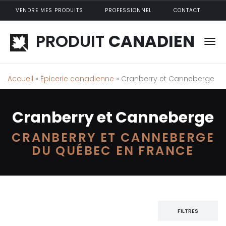
Aller au contenu principal
VENDRE MES PRODUITS
PROFESSIONNEL
CONTACT
PRODUIT
CANADIEN
Accueil
»
Épicerie canadienne
» Cranberry et Canneberge
Cranberry et Canneberge
CRANBERRY ET CANNEBERGE
DU QUÉBEC EN FRANCE
FILTRES