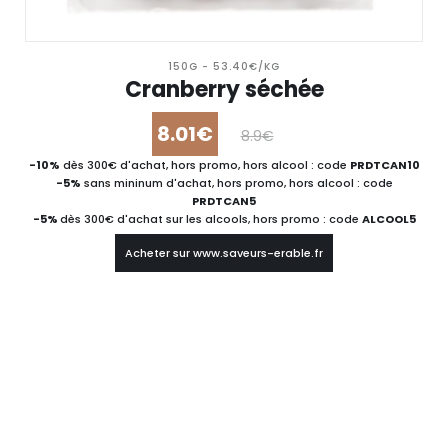
150G - 53.40€/KG
Cranberry séchée
8.01€
8.9€
-10%
dès 300€ d'achat, hors promo, hors alcool : code
PRDTCAN10
-5%
sans mininum d'achat, hors promo, hors alcool : code
PRDTCAN5
-5%
dès 300€ d'achat sur les alcools, hors promo : code
ALCOOL5
Acheter sur www.saveurs-erable.fr