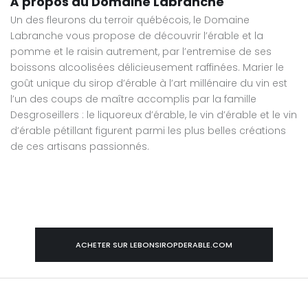
À propos du Domaine Labranche
Un des fleurons du terroir québécois, le Domaine
Labranche vous propose de découvrir l’érable et la
pomme et le raisin autrement, par l’entremise de ses
boissons alcoolisées délicieusement raffinées. Marier le
goût unique du sirop d’érable à l’art millénaire du vin est
l’un des coups de maître accomplis par la famille
Desgroseillers : le liquoreux d’érable, le vin d’érable et le vin
d’érable pétillant figurent parmi les plus belles créations
de ces artisans passionnés.
ACHETER SUR LEBONSIROPDERABLE.COM