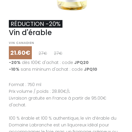
RÉDUCTION -20%
Vin d'érable
VIN CANADIEN
21.60€
27€
27€
-20%
dès 100€ d'achat : code
JPQ20
-10%
sans mininum d'achat : code
JPQ10
Format : 750 ml
Prix volume / poids : 28.80€/L
Livraison gratuite en France à partir de 95.00€
d'achat.
100 % érable et 100 % authentique, le vin d’érable du
Domaine Labranche est un liquoreux idéal pour
accompagner le foie gras, un fromage crémeux ou