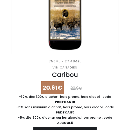
750ML - 27.48€/L
VIN CANADIEN
Caribou
20.61€
22.9€
-10%
dès 300€ d'achat, hors promo, hors alcool : code
PRDTCAN10
-5%
sans mininum d'achat, hors promo, hors alcool : code
PRDTCAN5
-5%
dès 300€ d'achat sur les alcools, hors promo : code
ALCOOL5