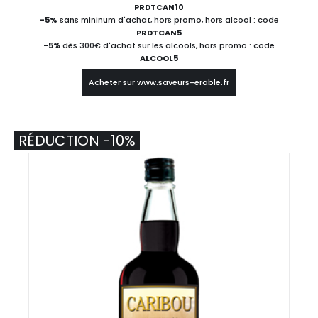
PRDTCAN10
-5%
sans mininum d'achat, hors promo, hors alcool : code
PRDTCAN5
-5%
dès 300€ d'achat sur les alcools, hors promo : code
ALCOOL5
Acheter sur www.saveurs-erable.fr
RÉDUCTION -10%