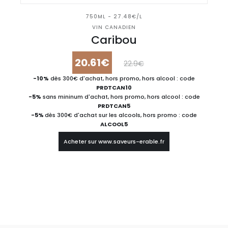
750ML - 27.48€/L
VIN CANADIEN
Caribou
20.61€
22.9€
-10%
dès 300€ d'achat, hors promo, hors alcool : code
PRDTCAN10
-5%
sans mininum d'achat, hors promo, hors alcool : code
PRDTCAN5
-5%
dès 300€ d'achat sur les alcools, hors promo : code
ALCOOL5
Acheter sur www.saveurs-erable.fr