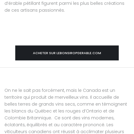
d’érable pétillant figurent parmi les plus belles créations
de ces artisans passionnés.
ACHETER SUR LEBONSIROPDERABLE.COM
On ne le sait pas forcément, mais le Canada est un
territoire qui produit de merveilleux vins. Il accueille de
belles terres de grands vins secs, comme en témoignent
les blancs du Québec et les rouges d’Ontario et de
Colombie Britannique. Ce sont des vins modernes,
éclatants, équilibrés et au caractère prononcé. Les
viticulteurs canadiens ont réussit à acclimater plusieurs