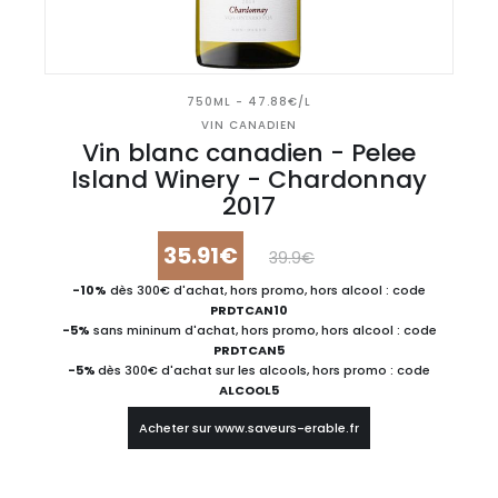
750ML - 47.88€/L
VIN CANADIEN
Vin blanc canadien - Pelee
Island Winery - Chardonnay
2017
35.91€
39.9€
-10%
dès 300€ d'achat, hors promo, hors alcool : code
PRDTCAN10
-5%
sans mininum d'achat, hors promo, hors alcool : code
PRDTCAN5
-5%
dès 300€ d'achat sur les alcools, hors promo : code
ALCOOL5
Acheter sur www.saveurs-erable.fr