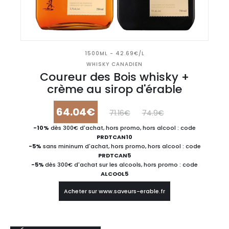
1500ML - 42.69€/L
WHISKY CANADIEN
Coureur des Bois whisky +
crème au sirop d'érable
64.04€
71.16€
74.9€
-10%
dès 300€ d'achat, hors promo, hors alcool : code
PRDTCAN10
-5%
sans mininum d'achat, hors promo, hors alcool : code
PRDTCAN5
-5%
dès 300€ d'achat sur les alcools, hors promo : code
ALCOOL5
Acheter sur www.saveurs-erable.fr