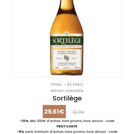
700ML - 42.30€/L
WHISKY CANADIEN
Sortilège
29.61€
32.9€
-10%
dès 300€ d'achat, hors promo, hors alcool : code
PRDTCAN10
-5%
sans mininum d'achat, hors promo, hors alcool : code