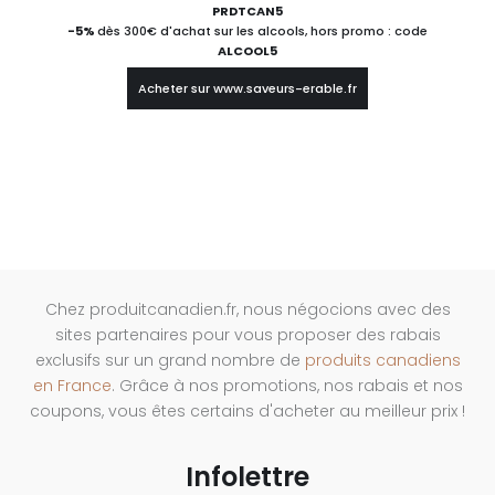
PRDTCAN5
-5%
dès 300€ d'achat sur les alcools, hors promo : code
ALCOOL5
Acheter sur www.saveurs-erable.fr
Chez produitcanadien.fr, nous négocions avec des
sites partenaires pour vous proposer des rabais
exclusifs sur un grand nombre de
produits canadiens
en France
. Grâce à nos promotions, nos rabais et nos
coupons, vous êtes certains d'acheter au meilleur prix !
Infolettre