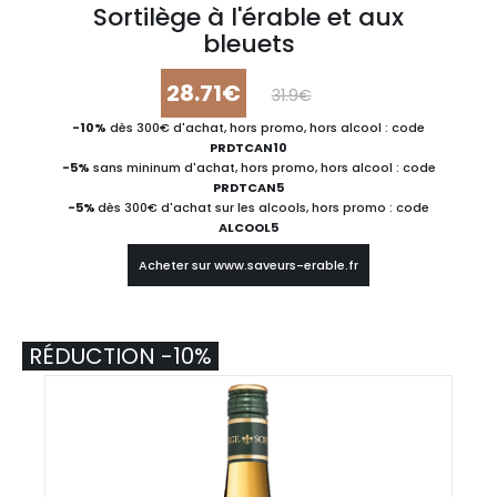
Sortilège à l'érable et aux
bleuets
28.71€
31.9€
-10%
dès 300€ d'achat, hors promo, hors alcool : code
PRDTCAN10
-5%
sans mininum d'achat, hors promo, hors alcool : code
PRDTCAN5
-5%
dès 300€ d'achat sur les alcools, hors promo : code
ALCOOL5
Acheter sur www.saveurs-erable.fr
RÉDUCTION -10%