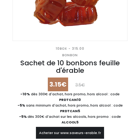
10BOX - 315.00
BONBON
Sachet de 10 bonbons feuille
d'érable
3.15€
3.5€
-10%
dès 300€ d'achat, hors promo, hors alcool : code
PRDTCAN10
-5%
sans mininum d'achat, hors promo, hors alcool : code
PRDTCAN5
-5%
dès 300€ d'achat sur les alcools, hors promo : code
ALCOOL5
Acheter sur www.saveurs-erable.fr