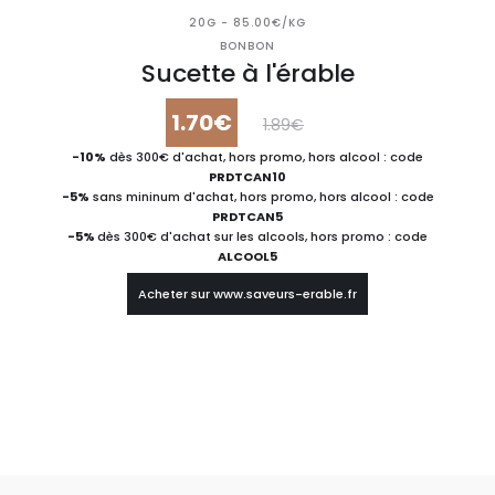
20G - 85.00€/KG
BONBON
Sucette à l'érable
1.70€
1.89€
-10%
dès 300€ d'achat, hors promo, hors alcool : code
PRDTCAN10
-5%
sans mininum d'achat, hors promo, hors alcool : code
PRDTCAN5
-5%
dès 300€ d'achat sur les alcools, hors promo : code
ALCOOL5
Acheter sur www.saveurs-erable.fr