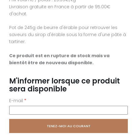
Format : 490 g
Livraison gratuite en France à partir de 95.00€
Prix volume / poids : 27.76€/kg
d'achat.
Livraison gratuite en France à partir de 95.00€ d'achat.
Pot de 245g de beurre d'érable pour retrouver les
2 pots de 245g de beurre d'érable pour retrouver les save
saveurs du sirop d'érable sous la forme d'une pâte à
du sirop d'érable sous la forme d'une pâte à tartiner.
tartiner.
Ce produit est en rupture de stock mais va bientôt êtr
Ce produit est en rupture de stock mais va
nouveau disponible.
bientôt être de nouveau disponible.
M'informer lorsque ce produit ser
M'informer lorsque ce produit
disponible
sera disponible
E-mail
*
E-mail
*