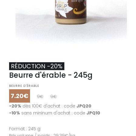
RÉDUCTION -20%
Beurre d'érable - 245g
RÉDUCTION -24%
Beurre d'érable - 2x245g
BEURRE D'ÉRABLE
7.20€
9€
9€
BEURRE D'ÉRABLE
-20%
dès 100€ d'achat : code
JPQ20
13.60€
17€
18€
-10%
sans mininum d'achat : code
JPQ10
-20%
dès 100€ d'achat : code
JPQ20
-10%
sans mininum d'achat : code
JPQ10
Format : 245 g
Prix volume / poids : 29.39€/kg