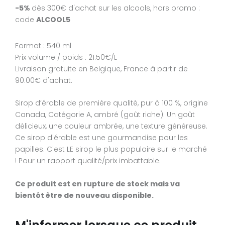
Prix volume / poids : 12.98€/kg
-5%
dès 300€ d'achat sur les alcools, hors promo :
code
ALCOOL5
Ce sirop d’érable ambré goût riche médium conditionné 
conserve (dites en canne au Québec!) sera parfait pour v
Format : 540 ml
Prix volume / poids : 21.50€/L
Ce produit est en rupture de stock mais va bientôt êtr
Livraison gratuite en Belgique, France à partir de
nouveau disponible.
90.00€ d'achat.
M'informer lorsque ce produit ser
Sirop d’érable de première qualité, pur à 100 %, origine
Canada, Catégorie A, ambré (goût riche). Un goût
disponible
délicieux, une couleur ambrée, une texture généreuse.
E-mail
*
Ce sirop d'érable est une gourmandise pour les
papilles. C'est LE sirop le plus populaire sur le marché
! Pour un rapport qualité/prix imbattable.
Ce produit est en rupture de stock mais va
bientôt être de nouveau disponible.