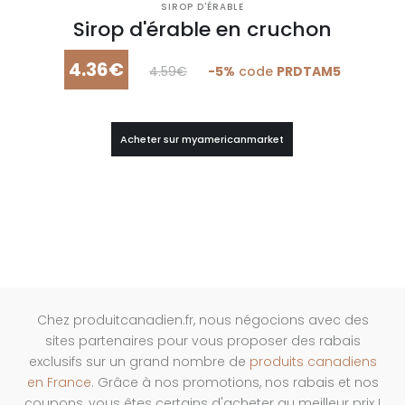
SIROP D'ÉRABLE
Sirop d'érable en cruchon
4.36€
4.59€
-5%
code
PRDTAM5
Acheter sur myamericanmarket
Chez produitcanadien.fr, nous négocions avec des
sites partenaires pour vous proposer des rabais
exclusifs sur un grand nombre de
produits canadiens
en France
. Grâce à nos promotions, nos rabais et nos
coupons, vous êtes certains d'acheter au meilleur prix !