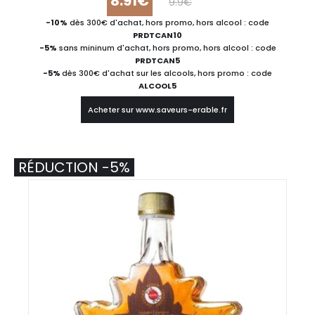
8.91€
9.9€
-10%
dès 300€ d'achat, hors promo, hors alcool : code
PRDTCAN10
-5%
sans mininum d'achat, hors promo, hors alcool : code
PRDTCAN5
-5%
dès 300€ d'achat sur les alcools, hors promo : code
ALCOOL5
Acheter sur www.saveurs-erable.fr
RÉDUCTION -5%