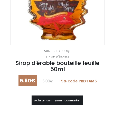
50ML - 112.00€/L
SIROP D'ÉRABLE
Sirop d'érable bouteille feuille
50ml
5.60€
5.89€
-5%
code
PRDTAM5
Acheter sur myamericanmarket