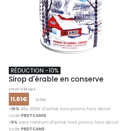
RÉDUCTION -10%
Sirop d'érable en conserve
RÉDUCTION -5%
Sirop d'érable en conserve
SIROP D'ÉRABLE
11.61€
12.9€
SIROP D'ÉRABLE
-10%
dès 300€ d'achat, hors promo, hors alcool :
11.68€
12.29€
-5%
code
PRDTAM5
code
PRDTCAN10
-5%
sans mininum d'achat, hors promo, hors alcool :
Format : 900 g
code
PRDTCAN5