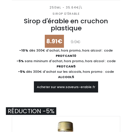
250ML - 35.64€/L
SIROP D'ÉRABLE
Sirop d'érable en cruchon
plastique
8.91€
9.9€
-10%
dès 300€ d'achat, hors promo, hors alcool : code
PRDTCAN10
-5%
sans mininum d'achat, hors promo, hors alcool : code
PRDTCAN5
-5%
dès 300€ d'achat sur les alcools, hors promo : code
ALCOOL5
Acheter sur www.saveurs-erable.fr
RÉDUCTION -5%