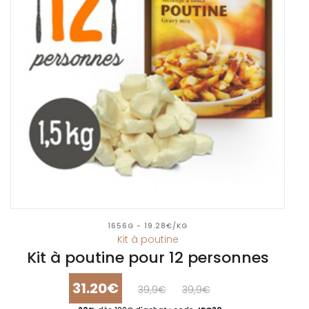
1656G - 19.28€/KG
Kit à poutine
Kit à poutine pour 12 personnes
31.20€
39,9€
39,9€