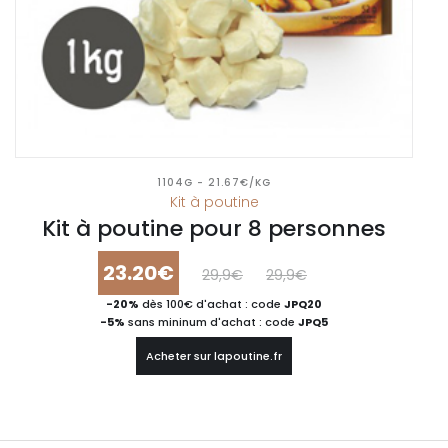
1104G - 21.67€/KG
Kit à poutine
Kit à poutine pour 8 personnes
23.20€
29,9€
29,9€
-20%
dès 100€ d'achat : code
JPQ20
-5%
sans mininum d'achat : code
JPQ5
Acheter sur lapoutine.fr