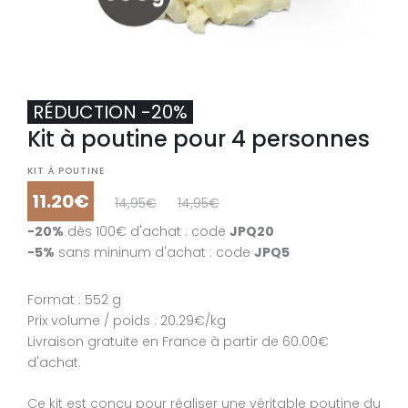
RÉDUCTION -20%
Kit à poutine pour 4 personnes
RÉDUCTION -20%
RÉDUCTION -20%
Kit à poutine pour 12 personnes
Kit à poutine pour 8 personnes
KIT À POUTINE
11.20€
14,95€
14,95€
KIT À POUTINE
KIT À POUTINE
-20%
dès 100€ d'achat : code
JPQ20
31.20€
23.20€
39,9€
29,9€
39,9€
29,9€
-5%
sans mininum d'achat : code
JPQ5
-20%
-20%
dès 100€ d'achat : code
dès 100€ d'achat : code
JPQ20
JPQ20
-5%
-5%
sans mininum d'achat : code
sans mininum d'achat : code
JPQ5
JPQ5
Format : 552 g
Prix volume / poids : 20.29€/kg
Format : 1656 g
Format : 1104 g
Livraison gratuite en France à partir de 60.00€
Prix volume / poids : 19.28€/kg
Prix volume / poids : 21.67€/kg
d'achat.
Livraison gratuite en France à partir de 60.00€ d'achat.
Livraison gratuite en France à partir de 60.00€ d'achat.
Ce kit est conçu pour réaliser une véritable poutine du