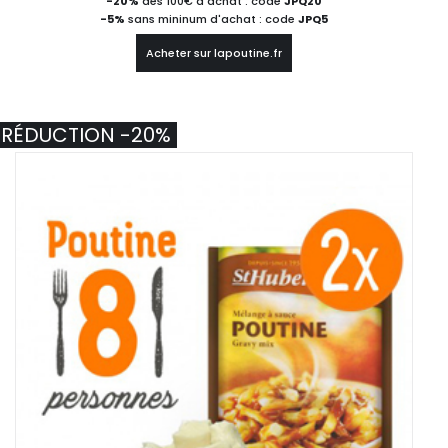
-20%
dès 100€ d'achat : code
JPQ20
-5%
sans mininum d'achat : code
JPQ5
Acheter sur lapoutine.fr
RÉDUCTION -20%