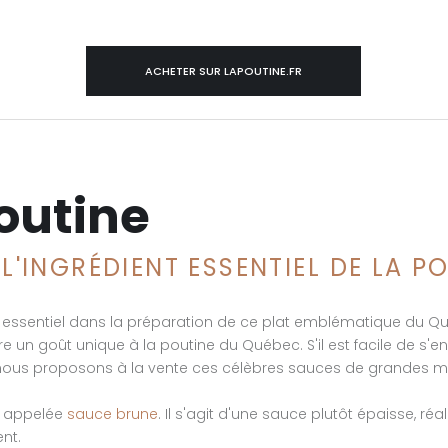
ACHETER SUR LAPOUTINE.FR
outine
 L'INGRÉDIENT ESSENTIEL DE LA 
nt essentiel dans la préparation de ce plat emblématique du Qu
e un goût unique à la poutine du Québec. S'il est facile de s'e
t, nous proposons à la vente ces célèbres sauces de grandes
t appelée
sauce brune
. Il s'agit d'une sauce plutôt épaisse, ré
nt.