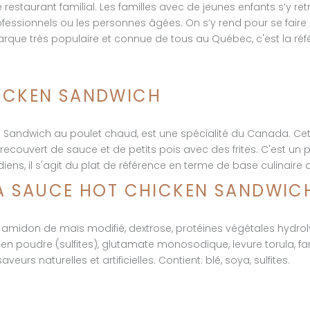
 restaurant familial. Les familles avec de jeunes enfants s’y re
rofessionnels ou les personnes âgées. On s’y rend pour se faire p
rque très populaire et connue de tous au Québec, c'est la réf
HICKEN SANDWICH
 Sandwich au poulet chaud, est une spécialité du Canada. Cett
ecouvert de sauce et de petits pois avec des frites. C'est un pl
s, il s'agit du plat de référence en terme de base culinaire
LA SAUCE HOT CHICKEN SANDWIC
, amidon de maïs modifié, dextrose, protéines végétales hydrol
n poudre (sulfites), glutamate monosodique, levure torula, fari
eurs naturelles et artificielles. Contient: blé, soya, sulfites.