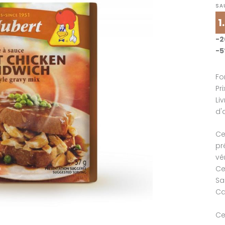
SA
1
-
-
Fo
Pr
Li
d'
Ce
pr
vé
Ce
Sa
Ca
Ce