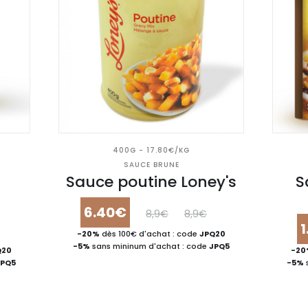
400G - 17.80€/KG
SAUCE BRUNE
Sauce poutine Loney's
S
6.40€
8,9€
8,9€
-20%
dès 100€ d'achat : code
JPQ20
-5%
sans mininum d'achat : code
JPQ5
Q20
-2
JPQ5
-5%