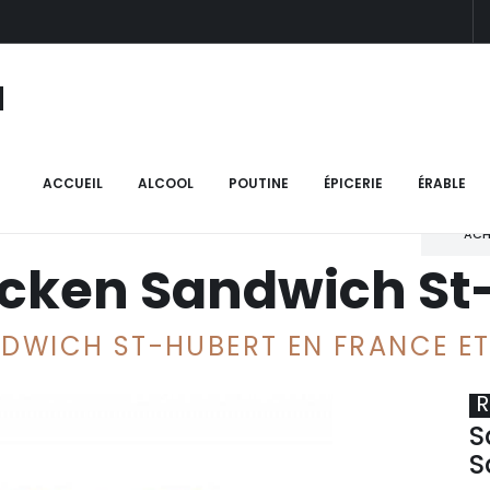
N
ken Sandwich St-Hubert
ACCUEIL
ALCOOL
POUTINE
ÉPICERIE
ÉRABLE
ACH
icken Sandwich St
DWICH ST-HUBERT EN FRANCE ET 
R
S
S