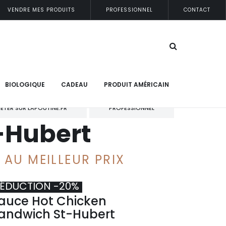
VENDRE MES PRODUITS
PROFESSIONNEL
CONTACT
BIOLOGIQUE
CADEAU
PRODUIT AMÉRICAIN
ETER SUR LAPOUTINE.FR
PROFESSIONNEL
-Hubert
AU MEILLEUR PRIX
ÉDUCTION -20%
auce Hot Chicken
andwich St-Hubert