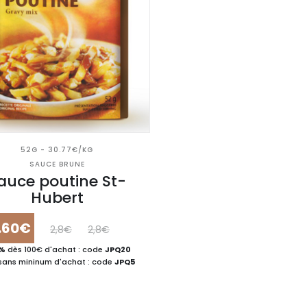
52G - 30.77€/KG
SAUCE BRUNE
auce poutine St-
Hubert
1.60€
2,8€
2,8€
0%
dès 100€ d'achat : code
JPQ20
sans mininum d'achat : code
JPQ5