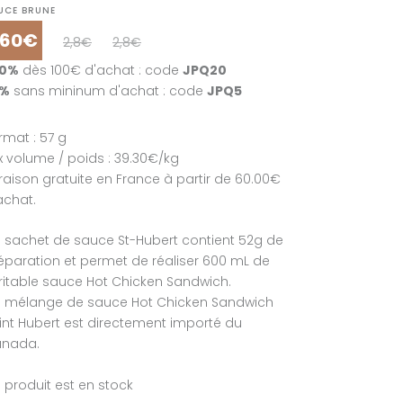
UCE BRUNE
.60€
2,8€
2,8€
20%
dès 100€ d'achat : code
JPQ20
5%
sans mininum d'achat : code
JPQ5
rmat : 57 g
ix volume / poids : 39.30€/kg
vraison gratuite en France à partir de 60.00€
achat.
 sachet de sauce St-Hubert contient 52g de
éparation et permet de réaliser 600 mL de
ritable sauce Hot Chicken Sandwich.
 mélange de sauce Hot Chicken Sandwich
int Hubert est directement importé du
nada.
 produit est en stock