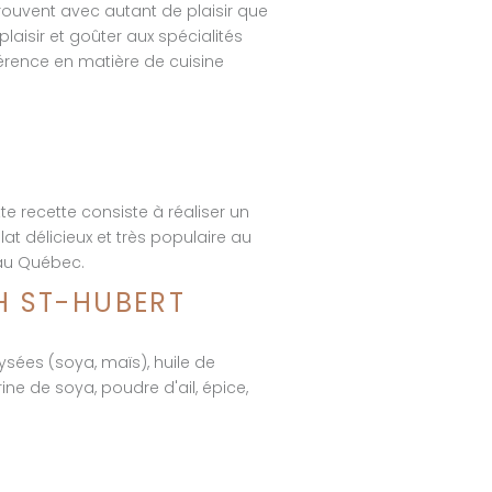
trouvent avec autant de plaisir que
laisir et goûter aux spécialités
érence en matière de cuisine
e recette consiste à réaliser un
at délicieux et très populaire au
 au Québec.
H ST-HUBERT
ysées (soya, maïs), huile de
ne de soya, poudre d'ail, épice,