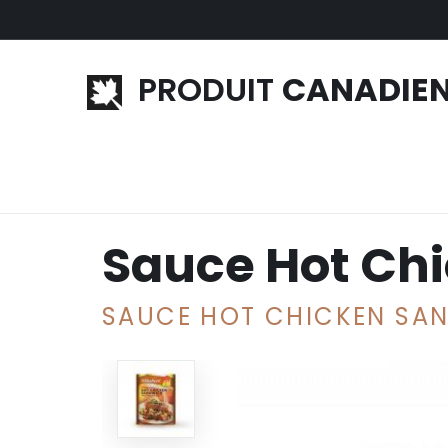
Aller au contenu principal
PRODUIT
CANADIE
Accueil
»
Poutine
»
Sauce brune
» Sauce Hot Chic
Sauce Hot Ch
SAUCE HOT CHICKEN SAN