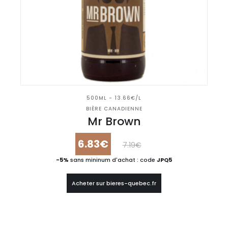
500ML - 13.66€/L
BIÈRE CANADIENNE
Mr Brown
6.83€
7.19€
-5%
sans mininum d'achat : code
JPQ5
Acheter sur bieres-quebec.fr