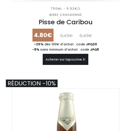
750ML - 6.92€/L
BIÈRE CANADIENNE
Pisse de Caribou
4.80€
6,49€
6,49€
-20%
dès 100€ d'achat : code
JPQ20
-5%
sans mininum d'achat : code
JPQ5
Acheter sur lapoutine.fr
RÉDUCTION -10%