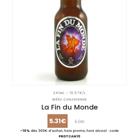
341ML - 15.57€/L
BIÈRE CANADIENNE
La Fin du Monde
5.31€
5.9€
-10%
dès 300€ d'achat, hors promo, hors alcool : code
PRDTCAN10