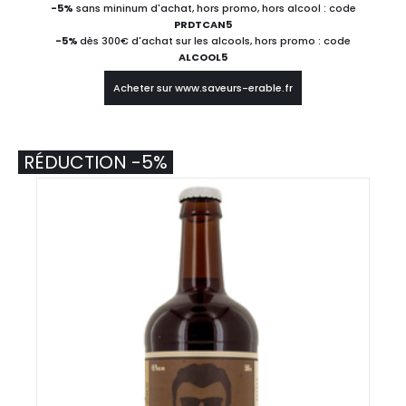
-5%
sans mininum d'achat, hors promo, hors alcool : code
PRDTCAN5
-5%
dès 300€ d'achat sur les alcools, hors promo : code
ALCOOL5
Acheter sur www.saveurs-erable.fr
RÉDUCTION -5%