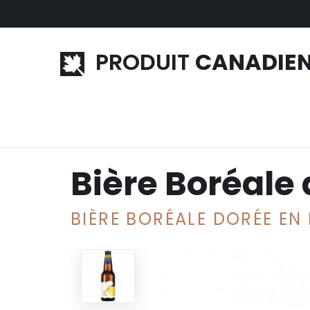
Aller au contenu principal
PRODUIT
CANADIE
Accueil
»
Alcool
»
Bière canadienne
» Bière Boréa
Bière Boréale
BIÈRE BORÉALE DORÉE EN 