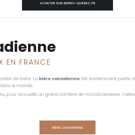
ACHETER SUR BIERES-QUEBEC.FR
adienne
IX EN FRANCE
ntité de bière. La
bière canadienne
fait évidemment partie 
 dans le monde.
nnu pour accueillir un grand nombre de microbrasseries. Celles
BIÈRE CANADIENNE