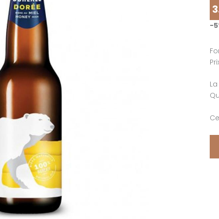
3
-
Fo
Pr
La
Qu
Ce