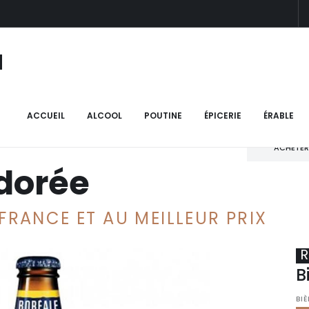
N
le dorée
ACCUEIL
ALCOOL
POUTINE
ÉPICERIE
ÉRABLE
ACHETER
 dorée
FRANCE ET AU MEILLEUR PRIX
R
B
BI