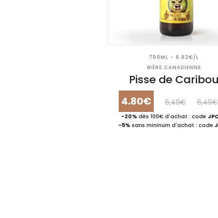
750ML - 6.92€/L
BIÈRE CANADIENNE
Pisse de Caribo
4.80€
6,49€
6,49€
-20%
dès 100€ d'achat : code
JP
-5%
sans mininum d'achat : code