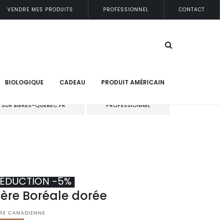
VENDRE MES PRODUITS
PROFESSIONNEL
CONTACT
BIOLOGIQUE
CADEAU
PRODUIT AMÉRICAIN
 SUR BIERES-QUEBEC.FR
PROFESSIONNEL
ÉDUCTION -5%
ière Boréale dorée
ÈRE CANADIENNE