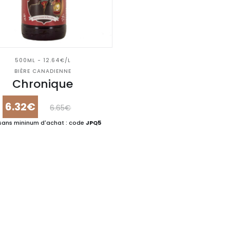
500ML - 12.64€/L
BIÈRE CANADIENNE
Chronique
6.32€
6.65€
sans mininum d'achat : code
JPQ5