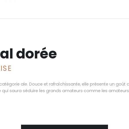
al dorée
ISE
catégorie ale. Douce et rafraîchissante, elle présente un goût 
oire qui saura séduire les grands amateurs comme les amateurs