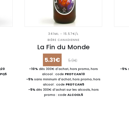
341ML - 15.57€/L
BIÈRE CANADIENNE
u
La Fin du Monde
5.31€
5.9€
Q20
-10%
dès 300€ d'achat, hors promo, hors
-5%
JPQ5
alcool : code
PRDTCAN10
-5%
sans mininum d'achat, hors promo, hors
alcool : code
PRDTCAN5
-5%
dès 300€ d'achat sur les alcools, hors
promo : code
ALCOOL5