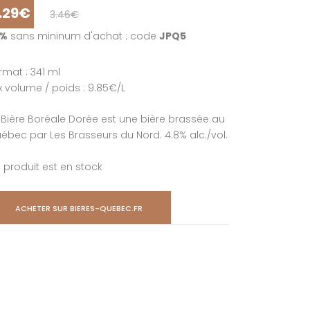
.29€
3.46€
5%
sans mininum d'achat : code
JPQ5
rmat : 341 ml
ix volume / poids : 9.85€/L
 Bière Boréale Dorée est une bière brassée au
ébec par Les Brasseurs du Nord. 4.8% alc./vol.
 produit est en stock
ACHETER SUR BIERES-QUEBEC.FR