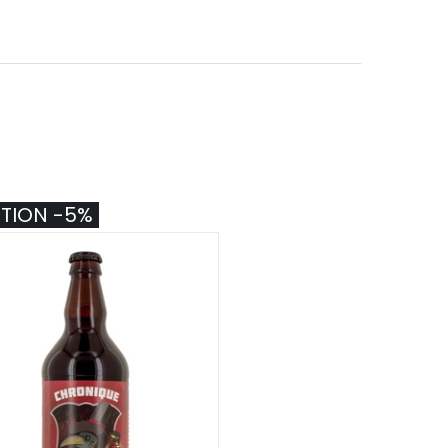
TION -5%