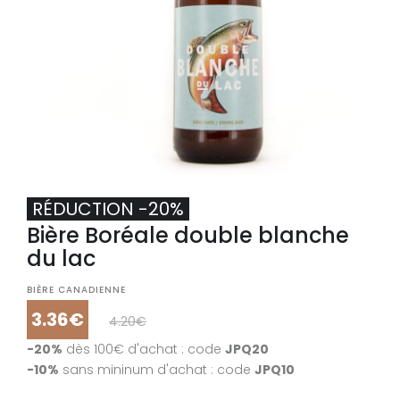
RÉDUCTION -20%
Bière Boréale double blanche
du lac
BIÈRE CANADIENNE
3.36€
4.20€
-20%
dès 100€ d'achat : code
JPQ20
-10%
sans mininum d'achat : code
JPQ10