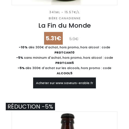
341ML - 15.57€/L
BIÈRE CANADIENNE
La Fin du Monde
5.31€
5.9€
-10%
dès 300€ d'achat, hors promo, hors alcool : code
PRDTCAN10
-5%
sans mininum d'achat, hors promo, hors alcool : code
PRDTCAN5
-5%
dès 300€ d'achat sur les alcools, hors promo : code
ALCOOL5
Acheter sur www.saveurs-erable.fr
RÉDUCTION -5%