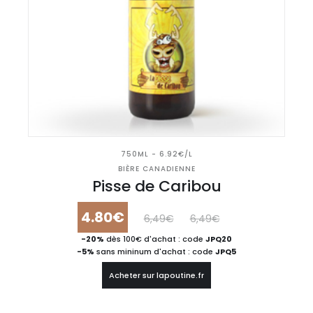
750ML - 6.92€/L
BIÈRE CANADIENNE
Pisse de Caribou
4.80€
6,49€
6,49€
-20%
dès 100€ d'achat : code
JPQ20
-5%
sans mininum d'achat : code
JPQ5
Acheter sur lapoutine.fr