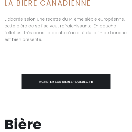
LA BIÈRE CANADIENNE
Elaborée selon une recette du 14 ème siècle européenne,
cette bière de soif se veut rafraichissante. En bouche
l'effet est très doux. La pointe d’acidité de la fin de bouche
est bien présente.
ACHETER SUR BIERES-QUEBEC.FR
Bière