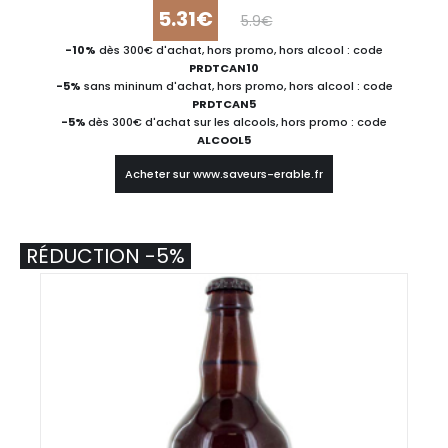
5.31€
5.9€
-10%
dès 300€ d'achat, hors promo, hors alcool : code
PRDTCAN10
-5%
sans mininum d'achat, hors promo, hors alcool : code
PRDTCAN5
-5%
dès 300€ d'achat sur les alcools, hors promo : code
ALCOOL5
Acheter sur www.saveurs-erable.fr
RÉDUCTION -5%