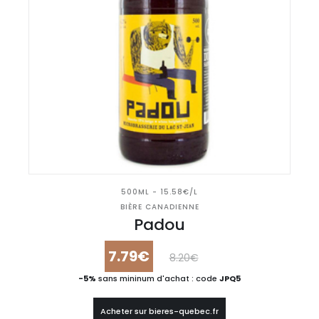
500ML - 15.58€/L
BIÈRE CANADIENNE
Padou
7.79€
8.20€
-5%
sans mininum d'achat : code
JPQ5
Acheter sur bieres-quebec.fr