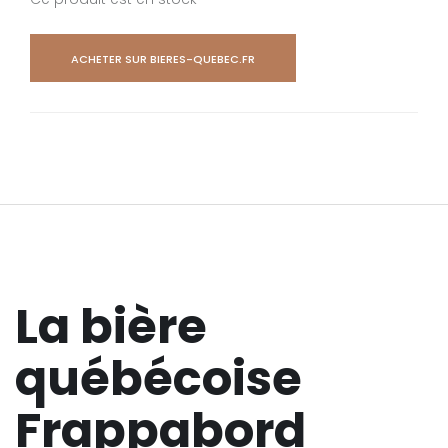
ACHETER SUR BIERES-QUEBEC.FR
La bière
québécoise
Frappabord