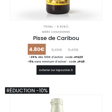
750ML - 6.92€/L
BIÈRE CANADIENNE
Pisse de Caribou
4.80€
6,49€
6,49€
-20%
dès 100€ d'achat : code
JPQ20
-5%
sans mininum d'achat : code
JPQ5
Acheter sur lapoutine.fr
RÉDUCTION -10%