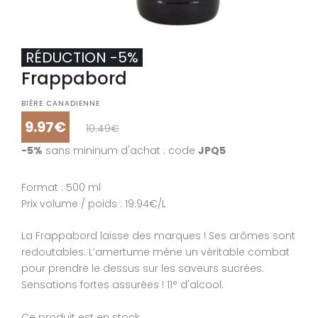
RÉDUCTION -5%
Frappabord
BIÈRE CANADIENNE
9.97€
10.49€
-5%
sans mininum d'achat : code
JPQ5
Format : 500 ml
Prix volume / poids : 19.94€/L
La Frappabord laisse des marques ! Ses arômes sont
redoutables. L’amertume mène un véritable combat
pour prendre le dessus sur les saveurs sucrées.
Sensations fortes assurées ! 11° d'alcool.
Ce produit est en stock