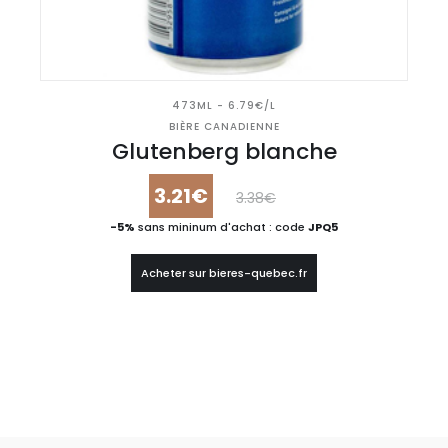
473ML - 6.79€/L
BIÈRE CANADIENNE
Glutenberg blanche
3.21€
3.38€
-5%
sans mininum d'achat : code
JPQ5
Acheter sur bieres-quebec.fr