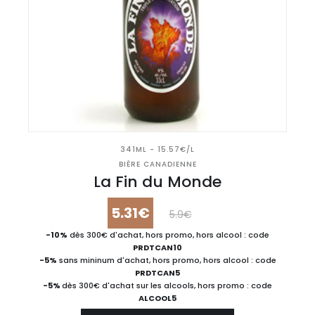
341ML - 15.57€/L
BIÈRE CANADIENNE
La Fin du Monde
5.31€
5.9€
-10%
dès 300€ d'achat, hors promo, hors alcool : code
PRDTCAN10
-5%
sans mininum d'achat, hors promo, hors alcool : code
PRDTCAN5
-5%
dès 300€ d'achat sur les alcools, hors promo : code
ALCOOL5