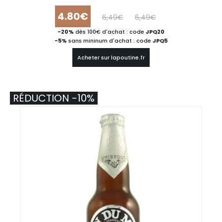
4.80€
6,49€
6,49€
-20%
dès 100€ d'achat : code
JPQ20
-5%
sans mininum d'achat : code
JPQ5
Acheter sur lapoutine.fr
RÉDUCTION -10%