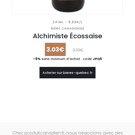
341ML - 8.89€/L
BIÈRE CANADIENNE
Alchimiste Écossaise
3.03€
3.19€
-5%
sans mininum d'achat : code
JPQ5
Acheter sur bieres-quebec.fr
Chez produitcanadien.fr, nous négocions avec des