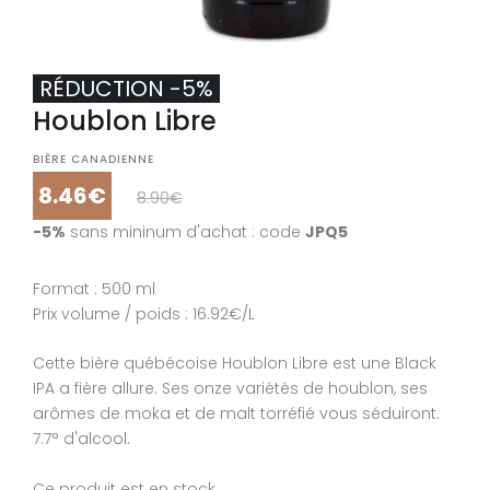
RÉDUCTION -5%
Houblon Libre
BIÈRE CANADIENNE
8.46€
8.90€
-5%
sans mininum d'achat : code
JPQ5
Format : 500 ml
Prix volume / poids : 16.92€/L
Cette bière québécoise Houblon Libre est une Black
IPA a fière allure. Ses onze variétés de houblon, ses
arômes de moka et de malt torréfié vous séduiront.
7.7° d'alcool.
Ce produit est en stock