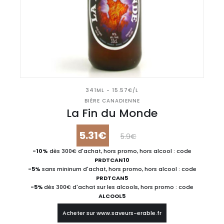
341ML - 15.57€/L
BIÈRE CANADIENNE
La Fin du Monde
5.31€
5.9€
-10%
dès 300€ d'achat, hors promo, hors alcool : code
PRDTCAN10
-5%
sans mininum d'achat, hors promo, hors alcool : code
PRDTCAN5
-5%
dès 300€ d'achat sur les alcools, hors promo : code
ALCOOL5
Acheter sur www.saveurs-erable.fr