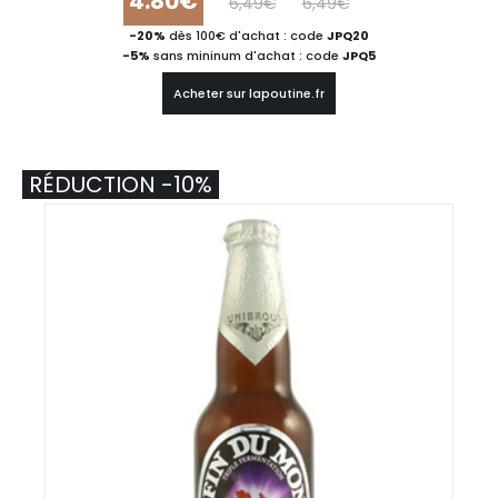
4.80€
6,49€
6,49€
-20%
dès 100€ d'achat : code
JPQ20
-5%
sans mininum d'achat : code
JPQ5
Acheter sur lapoutine.fr
RÉDUCTION -10%