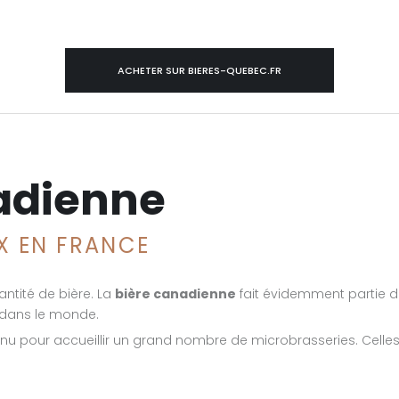
ACHETER SUR BIERES-QUEBEC.FR
adienne
IX EN FRANCE
ntité de bière. La
bière canadienne
fait évidemment partie 
 dans le monde.
nnu pour accueillir un grand nombre de microbrasseries. Celles