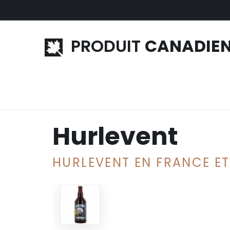
Aller au contenu principal
PRODUIT
CANADIE
Accueil
»
Alcool
»
Bière canadienne
» Hurlevent
Hurlevent
HURLEVENT EN FRANCE ET