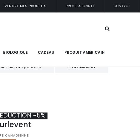
VENDRE MES PRODUITS
PROFESSIONNEL
CONTACT
BIOLOGIQUE
CADEAU
PRODUIT AMÉRICAIN
 SUR BIERES-QUEBEC.FR
PROFESSIONNEL
ÉDUCTION -5%
urlevent
ÈRE CANADIENNE