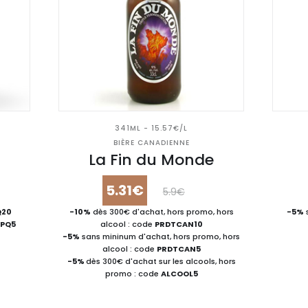
341ML - 15.57€/L
BIÈRE CANADIENNE
u
La Fin du Monde
5.31€
5.9€
Q20
-10%
dès 300€ d'achat, hors promo, hors
-5%
JPQ5
alcool : code
PRDTCAN10
-5%
sans mininum d'achat, hors promo, hors
alcool : code
PRDTCAN5
-5%
dès 300€ d'achat sur les alcools, hors
promo : code
ALCOOL5