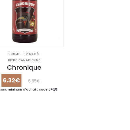
500ML - 12.64€/L
BIÈRE CANADIENNE
Chronique
6.32€
6.65€
sans mininum d'achat : code
JPQ5