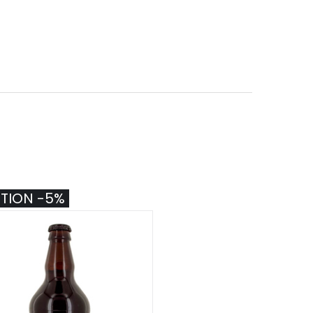
TION -5%