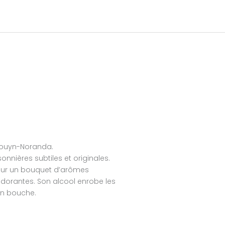
R
 Rouyn-Noranda.
onnières subtiles et originales.
 sur un bouquet d’arômes
dorantes. Son alcool enrobe les
 en bouche.