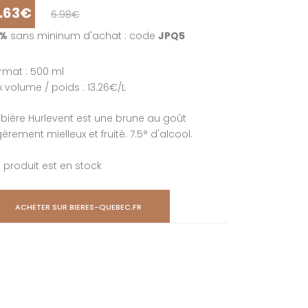
.63€
6.98€
5%
sans mininum d'achat : code
JPQ5
rmat : 500 ml
ix volume / poids : 13.26€/L
 bière Hurlevent est une brune au goût
gèrement mielleux et fruité. 7.5° d'alcool.
 produit est en stock
ACHETER SUR BIERES-QUEBEC.FR