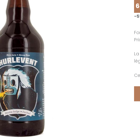
6
-
Fo
Pr
La
lé
Ce