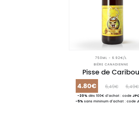
750ML - 6.92€/L
BIÈRE CANADIENNE
Pisse de Caribo
4.80€
6,49€
6,49€
-20%
dès 100€ d'achat : code
JP
-5%
sans mininum d'achat : code