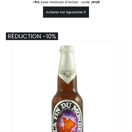
-5%
sans mininum d'achat : code
JPQ5
Acheter sur lapoutine.fr
RÉDUCTION -10%