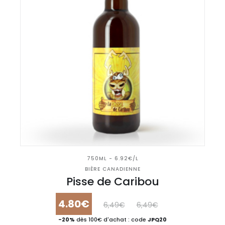
750ML - 6.92€/L
BIÈRE CANADIENNE
Pisse de Caribou
4.80€
6,49€
6,49€
-20%
dès 100€ d'achat : code
JPQ20