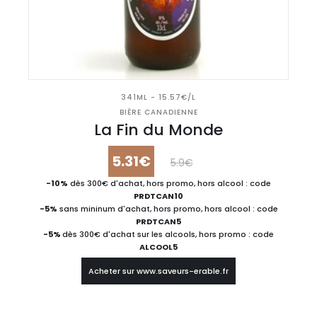
341ML - 15.57€/L
BIÈRE CANADIENNE
La Fin du Monde
5.31€
5.9€
-10%
dès 300€ d'achat, hors promo, hors alcool : code
PRDTCAN10
-5%
sans mininum d'achat, hors promo, hors alcool : code
PRDTCAN5
-5%
dès 300€ d'achat sur les alcools, hors promo : code
ALCOOL5
Acheter sur www.saveurs-erable.fr