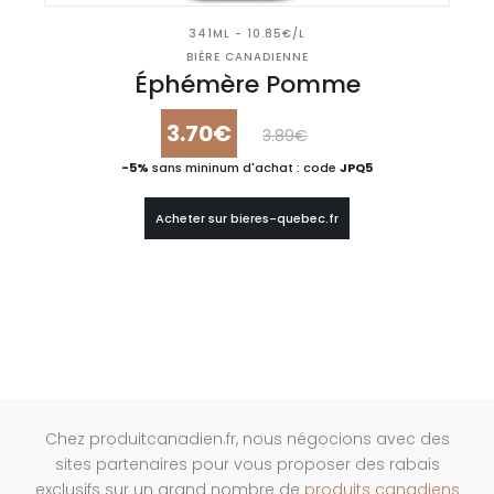
341ML - 10.85€/L
BIÈRE CANADIENNE
Éphémère Pomme
3.70€
3.89€
-5%
sans mininum d'achat : code
JPQ5
Acheter sur bieres-quebec.fr
Chez produitcanadien.fr, nous négocions avec des
sites partenaires pour vous proposer des rabais
exclusifs sur un grand nombre de
produits canadiens