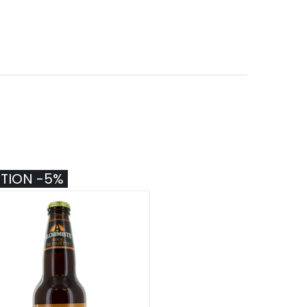
TION -5%