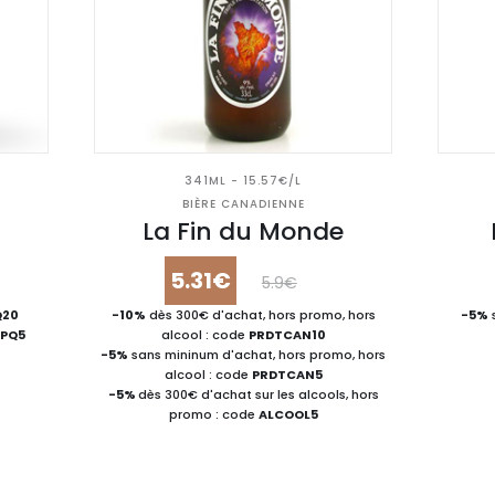
341ML - 15.57€/L
BIÈRE CANADIENNE
u
La Fin du Monde
5.31€
5.9€
Q20
-10%
dès 300€ d'achat, hors promo, hors
-5%
JPQ5
alcool : code
PRDTCAN10
-5%
sans mininum d'achat, hors promo, hors
alcool : code
PRDTCAN5
-5%
dès 300€ d'achat sur les alcools, hors
promo : code
ALCOOL5