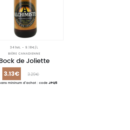
341ML - 9.18€/L
BIÈRE CANADIENNE
Bock de Joliette
3.13€
3.29€
sans mininum d'achat : code
JPQ5