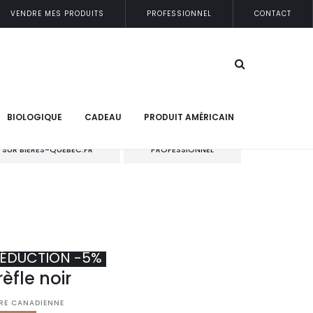
VENDRE MES PRODUITS
PROFESSIONNEL
CONTACT
BIOLOGIQUE
CADEAU
PRODUIT AMÉRICAIN
 SUR BIERES-QUEBEC.FR
PROFESSIONNEL
ÉDUCTION -5%
rèfle noir
ÈRE CANADIENNE