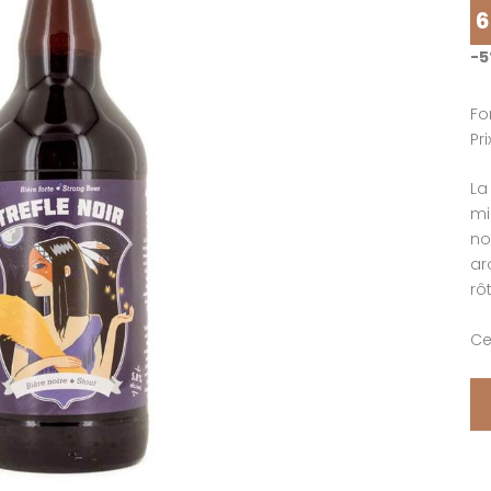
6
-
Fo
Pr
La
mi
no
ar
rôt
Ce