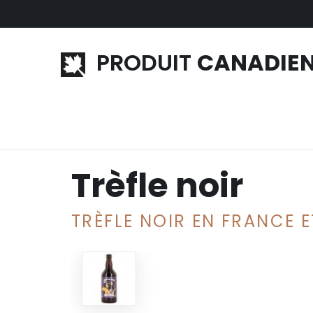
Aller au contenu principal
PRODUIT
CANADIE
Accueil
»
Alcool
»
Bière canadienne
» Trèfle noir
Trèfle noir
TRÈFLE NOIR EN FRANCE E