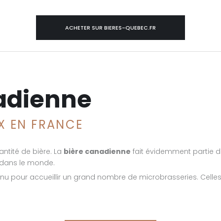
ACHETER SUR BIERES-QUEBEC.FR
adienne
IX EN FRANCE
ntité de bière. La
bière canadienne
fait évidemment partie 
 dans le monde.
nnu pour accueillir un grand nombre de microbrasseries. Celles