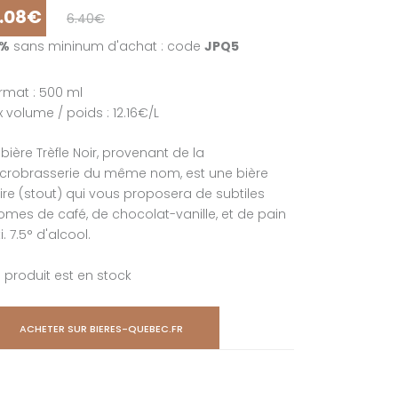
.08€
6.40€
5%
sans mininum d'achat : code
JPQ5
rmat : 500 ml
ix volume / poids : 12.16€/L
 bière Trèfle Noir, provenant de la
crobrasserie du même nom, est une bière
ire (stout) qui vous proposera de subtiles
omes de café, de chocolat-vanille, et de pain
i. 7.5° d'alcool.
 produit est en stock
ACHETER SUR BIERES-QUEBEC.FR