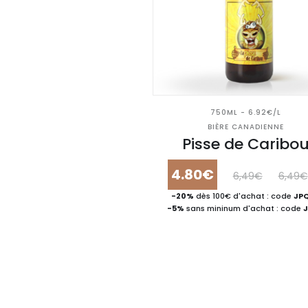
750ML - 6.92€/L
BIÈRE CANADIENNE
Pisse de Caribo
4.80€
6,49€
6,49€
-20%
dès 100€ d'achat : code
JP
-5%
sans mininum d'achat : code