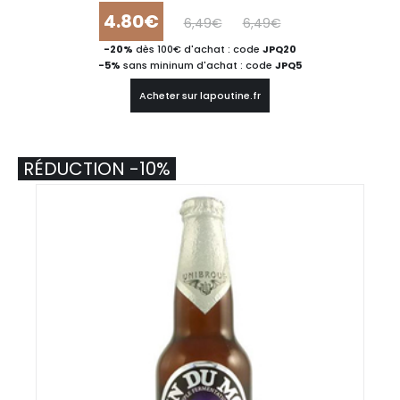
4.80€
6,49€
6,49€
-20%
dès 100€ d'achat : code
JPQ20
-5%
sans mininum d'achat : code
JPQ5
Acheter sur lapoutine.fr
RÉDUCTION -10%