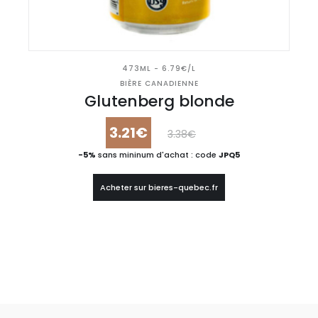
473ML - 6.79€/L
BIÈRE CANADIENNE
Glutenberg blonde
3.21€
3.38€
-5%
sans mininum d'achat : code
JPQ5
Acheter sur bieres-quebec.fr