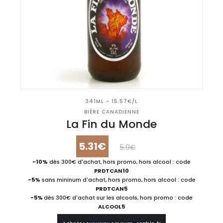
341ML - 15.57€/L
BIÈRE CANADIENNE
La Fin du Monde
5.31€
5.9€
-10%
dès 300€ d'achat, hors promo, hors alcool : code
PRDTCAN10
-5%
sans mininum d'achat, hors promo, hors alcool : code
PRDTCAN5
-5%
dès 300€ d'achat sur les alcools, hors promo : code
ALCOOL5