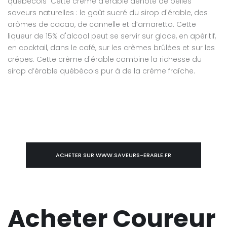
québécois Cette crème d'érable dénote de belles
saveurs naturelles : le goût sucré du sirop d'érable, des
arômes de cacao, de cannelle et d’amaretto. Cette
liqueur de 15% d'alcool peut se servir sur glace, en apéritif,
en cocktail, dans le café, sur les crèmes brûlées et sur les
crêpes. Cette crème d'érable combine la richesse du
sirop d’érable québécois pur à de la crème fraîche.
ACHETER SUR WWW.SAVEURS-ERABLE.FR
Acheter Coureur