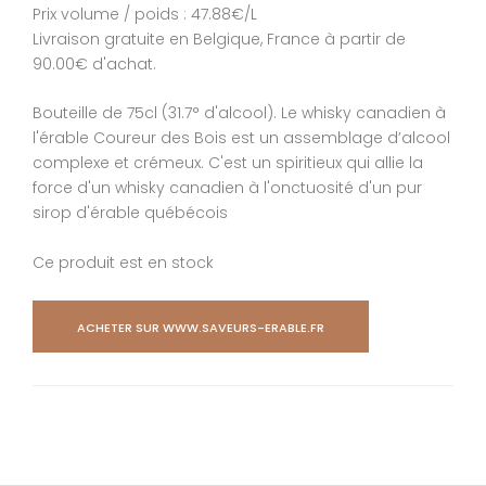
Prix volume / poids : 47.88€/L
Format : 750 ml
Livraison gratuite en Belgique, France à partir de
Prix volume / poids : 41.88€/L
90.00€ d'achat.
Livraison gratuite en Belgique, France à partir de 90.00€
d'achat.
Bouteille de 75cl (31.7° d'alcool). Le whisky canadien à
l'érable Coureur des Bois est un assemblage d’alcool
Bouteille de 75cl (15% d'alcool). La Crème d’érable Coureu
complexe et crémeux. C'est un spiritieux qui allie la
Bois est réalisée à partir de sirop d’érable de première qua
force d'un whisky canadien à l'onctuosité d'un pur
Il s'agit d'un assemblage d’alcool complexe et crémeux à
sirop d'érable québécois
l'image de ce que peut être le Bayles au Whisky.
Ce produit est en stock
Ce produit est en stock
ACHETER SUR WWW.SAVEURS-ERABLE.FR
ACHETER SUR WWW.SAVEURS-ERABLE.FR