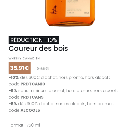
RÉDUCTION -10%
Coureur des bois
RÉDUCTION -10%
Coureur des Bois crème d'érable
WHISKY CANADIEN
35.91€
39.9€
WHISKY CANADIEN
-10%
dès 300€ d'achat, hors promo, hors alcool :
31.41€
34.9€
code
PRDTCAN10
-10%
dès 300€ d'achat, hors promo, hors alcool : code
-5%
sans mininum d'achat, hors promo, hors alcool :
PRDTCAN10
code
PRDTCAN5
-5%
sans mininum d'achat, hors promo, hors alcool : cod
-5%
dès 300€ d'achat sur les alcools, hors promo :
PRDTCAN5
code
ALCOOL5
-5%
dès 300€ d'achat sur les alcools, hors promo : code
ALCOOL5
Format : 750 ml