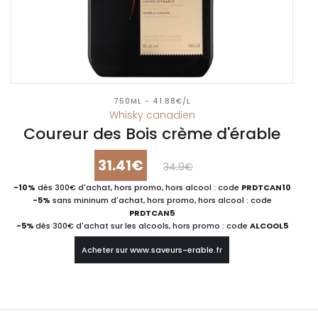
750ML - 41.88€/L
Whisky canadien
Coureur des Bois crème d'érable
31.41€
34.9€
-10%
dès 300€ d'achat, hors promo, hors alcool : code
PRDTCAN10
-5%
sans mininum d'achat, hors promo, hors alcool : code
PRDTCAN5
-5%
dès 300€ d'achat sur les alcools, hors promo : code
ALCOOL5
Acheter sur www.saveurs-erable.fr