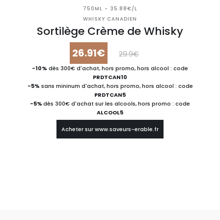
750ML - 35.88€/L
WHISKY CANADIEN
Sortilège Crème de Whisky
26.91€
29.9€
-10%
dès 300€ d'achat, hors promo, hors alcool : code
PRDTCAN10
-5%
sans mininum d'achat, hors promo, hors alcool : code
PRDTCAN5
-5%
dès 300€ d'achat sur les alcools, hors promo : code
ALCOOL5
Acheter sur www.saveurs-erable.fr