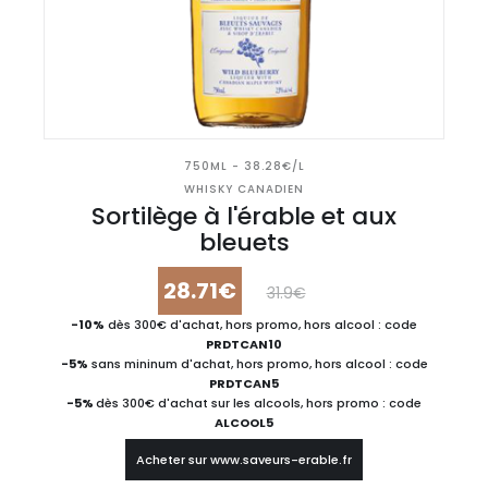
750ML - 38.28€/L
WHISKY CANADIEN
Sortilège à l'érable et aux
bleuets
28.71€
31.9€
-10%
dès 300€ d'achat, hors promo, hors alcool : code
PRDTCAN10
-5%
sans mininum d'achat, hors promo, hors alcool : code
PRDTCAN5
-5%
dès 300€ d'achat sur les alcools, hors promo : code
ALCOOL5
Acheter sur www.saveurs-erable.fr