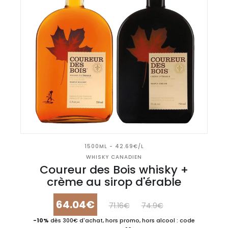
1500ML - 42.69€/L
WHISKY CANADIEN
Coureur des Bois whisky +
crème au sirop d'érable
64.04€
71.16€
74.9€
-10%
dès 300€ d'achat, hors promo, hors alcool : code