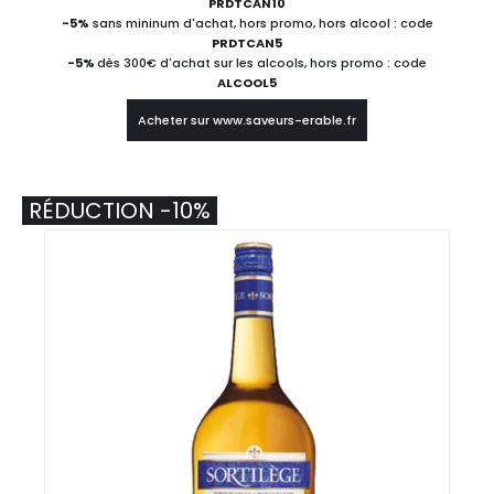
PRDTCAN10
-5%
sans mininum d'achat, hors promo, hors alcool : code
PRDTCAN5
-5%
dès 300€ d'achat sur les alcools, hors promo : code
ALCOOL5
Acheter sur www.saveurs-erable.fr
RÉDUCTION -10%