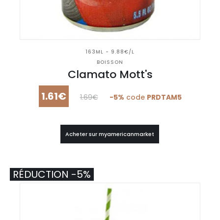
163ML - 9.88€/L
BOISSON
Clamato Mott's
1.61€
1.69€
-5%
code
PRDTAM5
Acheter sur myamericanmarket
RÉDUCTION -5%