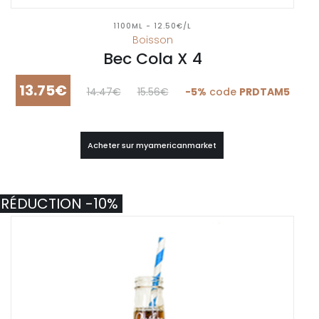
1100ML - 12.50€/L
Boisson
Bec Cola X 4
13.75€
14.47€
15.56€
-5%
code
PRDTAM5
Acheter sur myamericanmarket
RÉDUCTION -10%