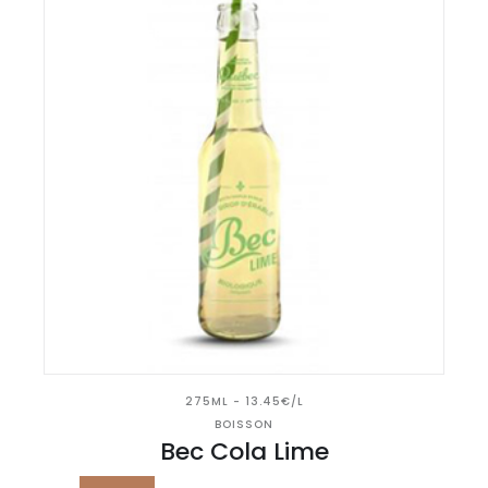
275ML - 13.45€/L
BOISSON
Bec Cola Lime