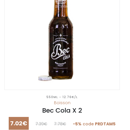
550ML - 12.76€/L
Boisson
Bec Cola X 2
7.02€
7.39€
7.78€
-5%
code
PRDTAM5