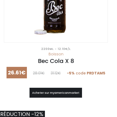
2200ML - 12.10€/L
Boisson
Bec Cola X 8
26.61€
28.01€
31.12€
-5%
code
PRDTAM5
Acheter sur myamericanmarket
RÉDUCTION -12%