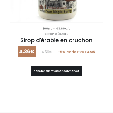
100ML - 43.60€/L
SIROP D'ÉRABLE
Sirop d'érable en cruchon
4.36€
4.59€
-5%
code
PRDTAM5
Acheter sur myamericanmarket