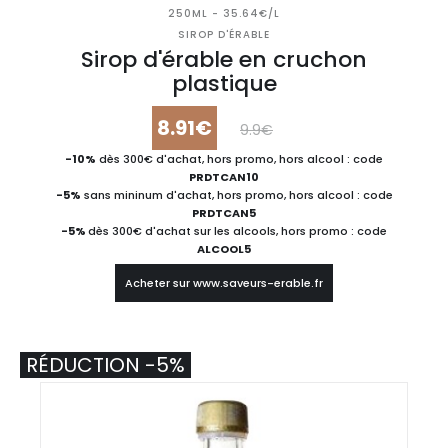
250ML - 35.64€/L
SIROP D'ÉRABLE
Sirop d'érable en cruchon
plastique
8.91€
9.9€
-10%
dès 300€ d'achat, hors promo, hors alcool : code
PRDTCAN10
-5%
sans mininum d'achat, hors promo, hors alcool : code
PRDTCAN5
-5%
dès 300€ d'achat sur les alcools, hors promo : code
ALCOOL5
Acheter sur www.saveurs-erable.fr
RÉDUCTION -5%