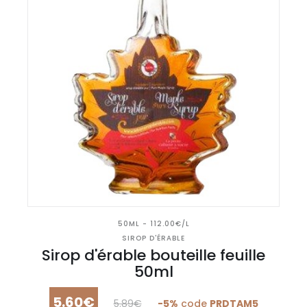
50ML - 112.00€/L
SIROP D'ÉRABLE
Sirop d'érable bouteille feuille
50ml
5.60€
5.89€
-5%
code
PRDTAM5