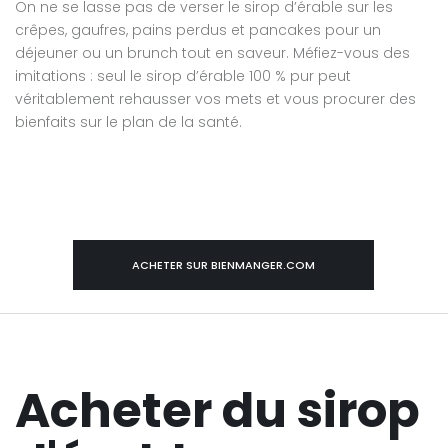
On ne se lasse pas de verser le sirop d’érable sur les
crêpes, gaufres, pains perdus et pancakes pour un
déjeuner ou un brunch tout en saveur. Méfiez-vous des
imitations : seul le sirop d’érable 100 % pur peut
véritablement rehausser vos mets et vous procurer des
bienfaits sur le plan de la santé.
ACHETER SUR BIENMANGER.COM
Acheter du sirop