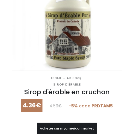
100ML - 43.60€/L
SIROP D'ÉRABLE
Sirop d'érable en cruchon
4.36€
4.59€
-5%
code
PRDTAM5
Acheter sur myamericanmarket