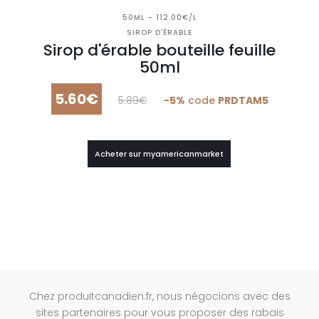
50ML - 112.00€/L
SIROP D'ÉRABLE
Sirop d'érable bouteille feuille
50ml
5.60€
5.89€
-5%
code
PRDTAM5
Acheter sur myamericanmarket
Chez produitcanadien.fr, nous négocions avec des
sites partenaires pour vous proposer des rabais