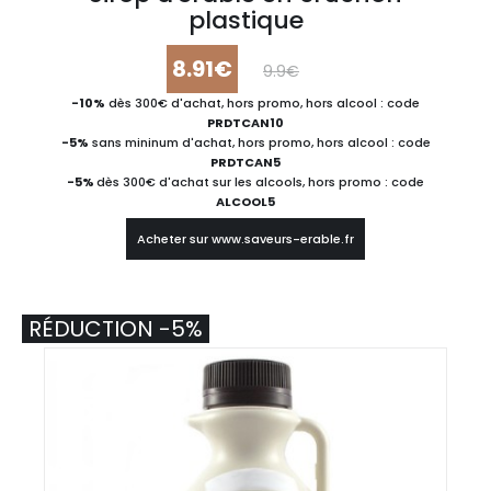
plastique
8.91€
9.9€
-10%
dès 300€ d'achat, hors promo, hors alcool : code
PRDTCAN10
-5%
sans mininum d'achat, hors promo, hors alcool : code
PRDTCAN5
-5%
dès 300€ d'achat sur les alcools, hors promo : code
ALCOOL5
Acheter sur www.saveurs-erable.fr
RÉDUCTION -5%