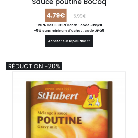
Sauce poutine BoCoq
4.79€
5.99€
-20%
dès 100€ d'achat : code
JPQ20
-5%
sans mininum d'achat : code
JPQ5
Acheter sur lapoutine.fr
RÉDUCTION -20%