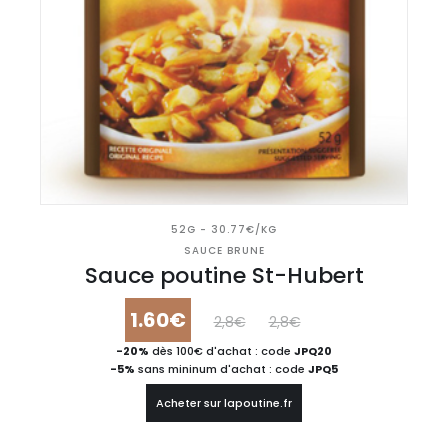
52G - 30.77€/KG
SAUCE BRUNE
Sauce poutine St-Hubert
1.60€
2,8€
2,8€
-20%
dès 100€ d'achat : code
JPQ20
-5%
sans mininum d'achat : code
JPQ5
Acheter sur lapoutine.fr