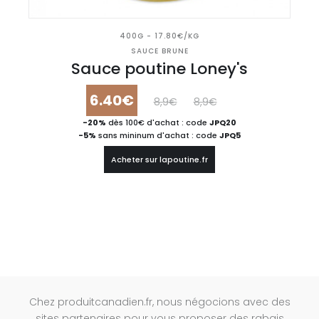
400G - 17.80€/KG
SAUCE BRUNE
Sauce poutine Loney's
6.40€
8,9€
8,9€
-20%
dès 100€ d'achat : code
JPQ20
-5%
sans mininum d'achat : code
JPQ5
Acheter sur lapoutine.fr
Chez produitcanadien.fr, nous négocions avec des
sites partenaires pour vous proposer des rabais