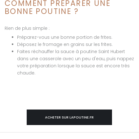
COMMENT PRÉPARER UNE
BONNE POUTINE ?
Rien de plus simple :
Préparez-vous une bonne portion de frites.
Déposez le fromage en grains sur les frites.
Faites réchauffer la sauce à poutine Saint Hubert
dans une casserole avec un peu d'eau, puis nappez
votre préparation lorsque la sauce est encore très
chaude.
ACHETER SUR LAPOUTINE.FR