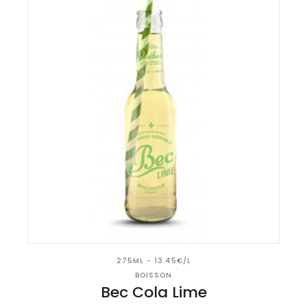
275ML - 13.45€/L
BOISSON
Bec Cola Lime