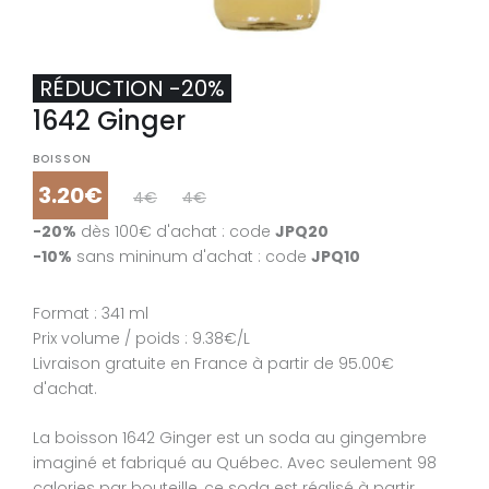
RÉDUCTION -20%
1642 Ginger
BOISSON
3.20€
4€
4€
-20%
dès 100€ d'achat : code
JPQ20
-10%
sans mininum d'achat : code
JPQ10
Format : 341 ml
Prix volume / poids : 9.38€/L
Livraison gratuite en France à partir de 95.00€
d'achat.
La boisson 1642 Ginger est un soda au gingembre
imaginé et fabriqué au Québec. Avec seulement 98
calories par bouteille, ce soda est réalisé à partir