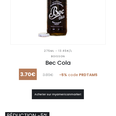
275ML - 13.45€/L
BOISSON
Bec Cola
3.70€
3.89€
-5%
code
PRDTAM5
Acheter sur myamericanmarket
RÉDUCTION -5%