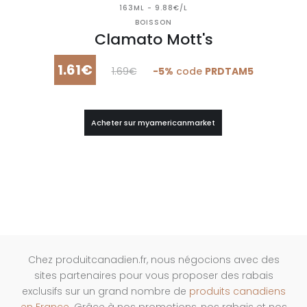
163ML - 9.88€/L
BOISSON
Clamato Mott's
1.61€
1.69€
-5%
code
PRDTAM5
Acheter sur myamericanmarket
Chez produitcanadien.fr, nous négocions avec des
sites partenaires pour vous proposer des rabais
exclusifs sur un grand nombre de
produits canadiens
en France
. Grâce à nos promotions, nos rabais et nos