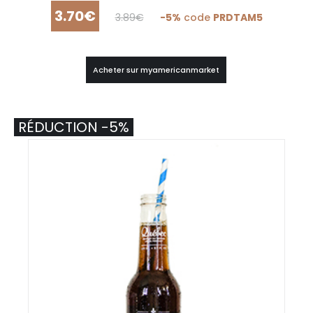
3.70€
3.89€
-5%
code
PRDTAM5
Acheter sur myamericanmarket
RÉDUCTION -5%