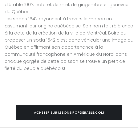
d’érable 100% naturel, de miel, de gingembre et genévrier
du Québec.
Les sodas 1642 rayonnent à travers le monde en
assumant leur origine québécoise. Son nom fait référence
à la date de la création de la ville de Montréal. Boire ou
proposer un soda 1642 c'est donc véhiculer une image du
Québec en affirmant son appartenance à la
communauté francophone en Amérique du Nord, dans
chaque gorgée de cette boisson se trouve un petit de
fierté du peuple québécois!
ACHETER SUR LEBONSIROPDERABLE.COM