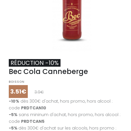
RÉDUCTION -10%
Bec Cola Canneberge
RÉDUCTION -5%
RÉDUCTION -31%
Bec Cola Canneberge
Bec Cola Canneberge x4
BOISSON
3.51€
3.9€
BOISSON
BOISSON
-10%
dès 300€ d'achat, hors promo, hors alcool :
3.70€
9.60€
3.89€
12€
14€
-5%
code
PRDTAM5
code
PRDTCAN10
-20%
dès 100€ d'achat : code
JPQ20
-5%
sans mininum d'achat, hors promo, hors alcool :
Format : 275 ml
-10%
sans mininum d'achat : code
JPQ10
code
PRDTCAN5
Prix volume / poids : 13.45€/L
-5%
dès 300€ d'achat sur les alcools, hors promo :