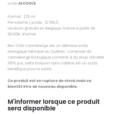
code
ALCOOL5
Format : 1100 ml
Bec Cola Canneberge est un délicieux soda biologique
Prix volume / poids : 8.73€/L
fabriqué au Québec.
Livraison gratuite en France à partir de 95.00€ d'achat.
Format : 275 ml
Prix volume / poids : 12.76€/L
Ce produit est en rupture de stock mais va bientôt êtr
Bec Cola Canneberge est un délicieux soda biologique
Livraison gratuite en Belgique, France à partir de
nouveau disponible.
fabriqué au Québec. Un goût québécois authentique, écla
90.00€ d'achat.
à souhait grâce à l’apport du petit fruit rouge tant appréc
des fins gourmets! De plus, cette boisson, composée de
M'informer lorsque ce produit ser
Bec Cola Canneberge est un délicieux soda
produits biologiques, est moins sucrée que les sodas
biologique fabriqué au Québec. Composé de
disponible
traditionnels. Vous pouvez maintenant en profiter en Franc
canneberge biologique combiné à du sirop d'érable
Livré en France dans un pack de 4 bouteilles de 275ml.
E-mail
*
100% pur, cette boisson sans caféine est un soda
bénéfique pour la santé.
Ce produit est en rupture de stock mais va bientôt êtr
nouveau disponible.
Ce produit est en rupture de stock mais va
bientôt être de nouveau disponible.
M'informer lorsque ce produit ser
disponible
M'informer lorsque ce produit
sera disponible
E-mail
*