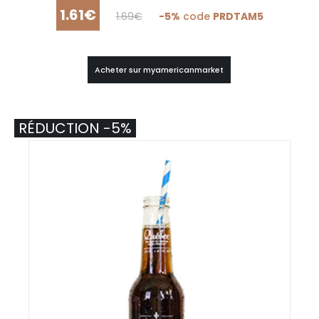
1.61€
1.69€
-5%
code
PRDTAM5
Acheter sur myamericanmarket
RÉDUCTION -5%