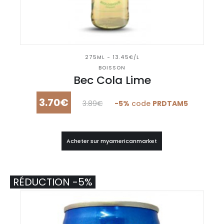
275ML - 13.45€/L
BOISSON
Bec Cola Lime
3.70€
3.89€
-5%
code
PRDTAM5
Acheter sur myamericanmarket
RÉDUCTION -5%