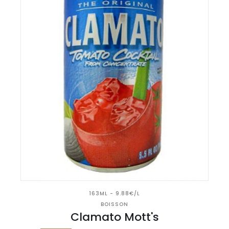
163ML - 9.88€/L
BOISSON
Clamato Mott's