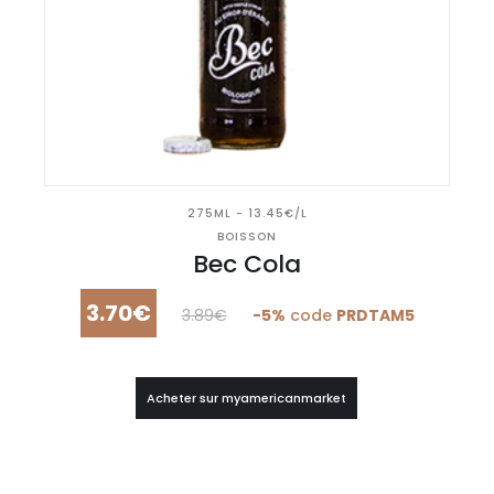
275ML - 13.45€/L
BOISSON
Bec Cola
3.70€
3.89€
-5%
code
PRDTAM5
Acheter sur myamericanmarket