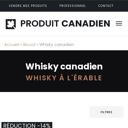
Aller au contenu principal
VENDRE MES PRODUITS
PROFESSIONNEL
CONTACT
PRODUIT
CANADIEN
Accueil
»
Alcool
» Whisky canadien
Whisky canadien
WHISKY À L'ÉRABLE
FILTRES
RÉDUCTION -14%