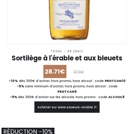
750ML - 38.28€/L
Sortilège à l'érable et aux bleuets
28.71€
31.9€
-10%
dès 300€ d'achat, hors promo, hors alcool : code
PRDTCAN10
-5%
sans mininum d'achat, hors promo, hors alcool : code
PRDTCAN5
-5%
dès 300€ d'achat sur les alcools, hors promo : code
ALCOOL5
Acheter sur www.saveurs-erable.fr
RÉDUCTION -10%