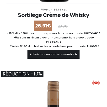
750ML - 35.88€/L
Sortilège Crème de Whisky
26.91€
29.9€
-10%
dès 300€ d'achat, hors promo, hors alcool : code
PRDTCAN10
-5%
sans mininum d'achat, hors promo, hors alcool : code
PRDTCAN5
-5%
dès 300€ d'achat sur les alcools, hors promo : code
ALCOOL5
Acheter sur www.saveurs-erable.fr
RÉDUCTION -10%