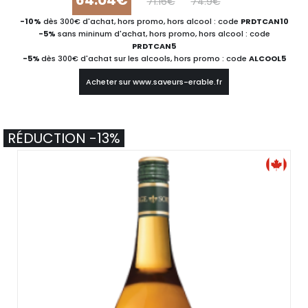
64.04€
71.16€
74.9€
-10%
dès 300€ d'achat, hors promo, hors alcool : code
PRDTCAN10
-5%
sans mininum d'achat, hors promo, hors alcool : code
PRDTCAN5
-5%
dès 300€ d'achat sur les alcools, hors promo : code
ALCOOL5
Acheter sur www.saveurs-erable.fr
RÉDUCTION -13%