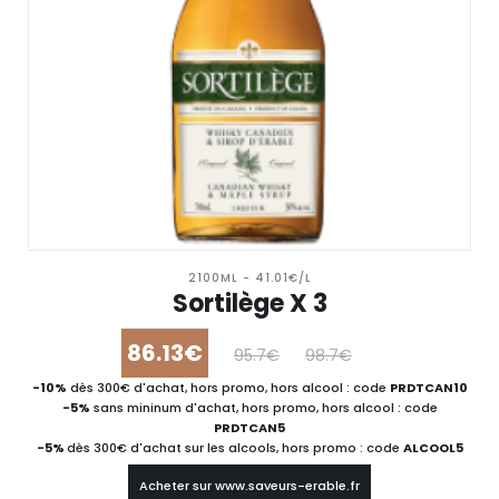
2100ML - 41.01€/L
Sortilège X 3
86.13€
95.7€
98.7€
-10%
dès 300€ d'achat, hors promo, hors alcool : code
PRDTCAN10
-5%
sans mininum d'achat, hors promo, hors alcool : code
PRDTCAN5
-5%
dès 300€ d'achat sur les alcools, hors promo : code
ALCOOL5
Acheter sur www.saveurs-erable.fr