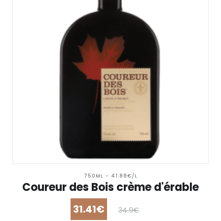
750ML - 41.88€/L
Coureur des Bois crème d'érable
31.41€
34.9€