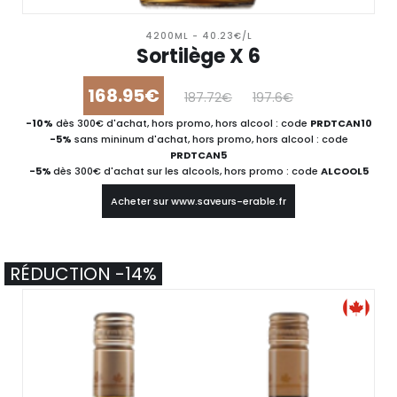
4200ML - 40.23€/L
Sortilège X 6
168.95€
187.72€
197.6€
-10%
dès 300€ d'achat, hors promo, hors alcool : code
PRDTCAN10
-5%
sans mininum d'achat, hors promo, hors alcool : code
PRDTCAN5
-5%
dès 300€ d'achat sur les alcools, hors promo : code
ALCOOL5
Acheter sur www.saveurs-erable.fr
RÉDUCTION -14%