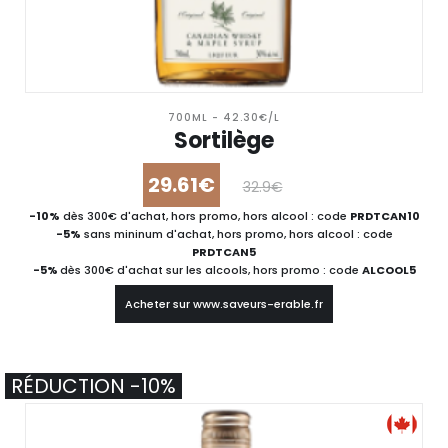
700ML - 42.30€/L
Sortilège
29.61€
32.9€
-10%
dès 300€ d'achat, hors promo, hors alcool : code
PRDTCAN10
-5%
sans mininum d'achat, hors promo, hors alcool : code
PRDTCAN5
-5%
dès 300€ d'achat sur les alcools, hors promo : code
ALCOOL5
Acheter sur www.saveurs-erable.fr
RÉDUCTION -10%