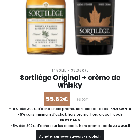
1450ML - 38.36€/L
Sortilège Original + crème de
whisky
55.62€
61.8€
-10%
dès 300€ d'achat, hors promo, hors alcool : code
PRDTCAN10
-5%
sans mininum d'achat, hors promo, hors alcool : code
PRDTCAN5
-5%
dès 300€ d'achat sur les alcools, hors promo : code
ALCOOL5
Acheter sur www.saveurs-erable.fr