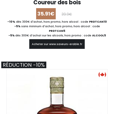
Coureur des bois
35.91€
39.9€
-10%
dès 300€ d'achat, hors promo, hors alcool : code
PRDTCAN10
-5%
sans mininum d'achat, hors promo, hors alcool : code
PRDTCAN5
-5%
dès 300€ d'achat sur les alcools, hors promo : code
ALCOOL5
Acheter sur www.saveurs-erable.fr
RÉDUCTION -10%