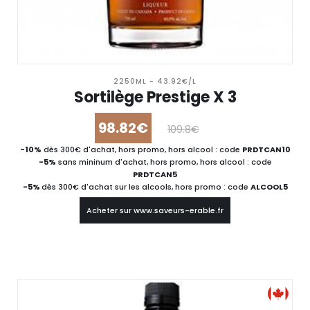
2250ML - 43.92€/L
Sortilège Prestige X 3
98.82€
109.8€
-10%
dès 300€ d'achat, hors promo, hors alcool : code
PRDTCAN10
-5%
sans mininum d'achat, hors promo, hors alcool : code
PRDTCAN5
-5%
dès 300€ d'achat sur les alcools, hors promo : code
ALCOOL5
Acheter sur www.saveurs-erable.fr