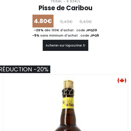
750ML - 6.92€/L
Pisse de Caribou
4.80€
6,49€
6,49€
-20%
dès 100€ d'achat : code
JPQ20
-5%
sans mininum d'achat : code
JPQ5
Acheter sur lapoutine.fr
RÉDUCTION -20%