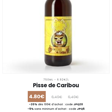
750ML - 6.92€/L
Pisse de Caribou
4.80€
6,49€
6,49€
-20%
dès 100€ d'achat : code
JPQ20
-5%
sans mininum d'achat : code
JPQ5