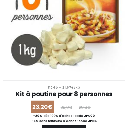
1104G - 21.67€/KG
Kit à poutine pour 8 personnes
23.20€
29,9€
29,9€
-20%
dès 100€ d'achat : code
JPQ20
-5%
sans mininum d'achat : code
JPQ5