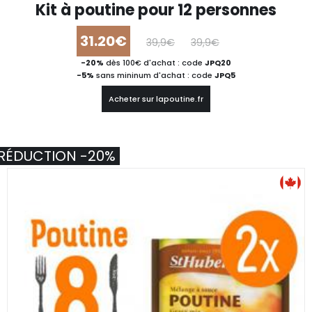
Kit à poutine pour 12 personnes
31.20€
39,9€
39,9€
-20%
dès 100€ d'achat : code
JPQ20
-5%
sans mininum d'achat : code
JPQ5
Acheter sur lapoutine.fr
RÉDUCTION -20%