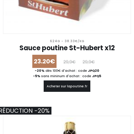
624G - 38.33€/KG
Sauce poutine St-Hubert x12
23.20€
29,9€
29,9€
-20%
dès 100€ d'achat : code
JPQ20
-5%
sans mininum d'achat : code
JPQ5
Acheter sur lapoutine.fr
RÉDUCTION -20%