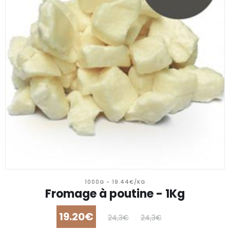
1000G - 19.44€/KG
Fromage à poutine - 1Kg
19.20€
24,3€
24,3€