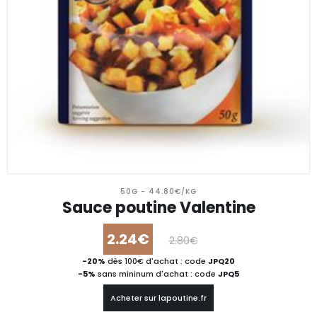
50G - 44.80€/KG
Sauce poutine Valentine
2.24€
2.80€
-20%
dès 100€ d'achat : code
JPQ20
-5%
sans mininum d'achat : code
JPQ5
Acheter sur lapoutine.fr