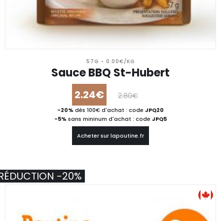
57G - 0.00€/KG
Sauce BBQ St-Hubert
2.24€
2.80€
-20%
dès 100€ d'achat : code
JPQ20
-5%
sans mininum d'achat : code
JPQ5
Acheter sur lapoutine.fr
RÉDUCTION -20%