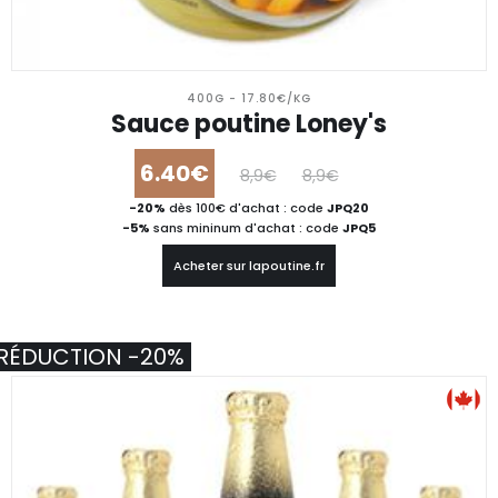
400G - 17.80€/KG
Sauce poutine Loney's
6.40€
8,9€
8,9€
-20%
dès 100€ d'achat : code
JPQ20
-5%
sans mininum d'achat : code
JPQ5
Acheter sur lapoutine.fr
RÉDUCTION -20%