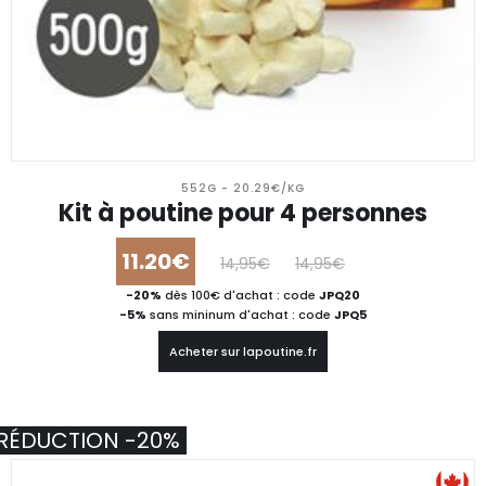
552G - 20.29€/KG
Kit à poutine pour 4 personnes
11.20€
14,95€
14,95€
-20%
dès 100€ d'achat : code
JPQ20
-5%
sans mininum d'achat : code
JPQ5
Acheter sur lapoutine.fr
RÉDUCTION -20%