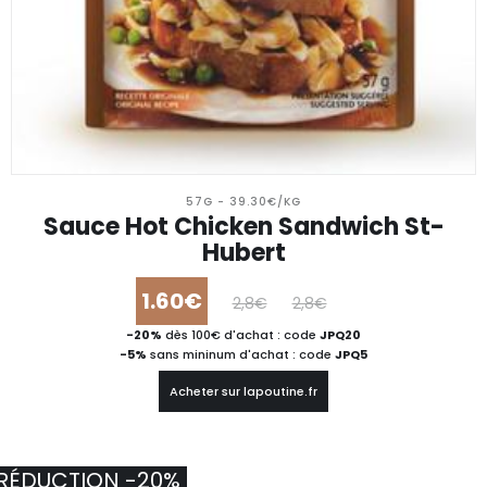
57G - 39.30€/KG
Sauce Hot Chicken Sandwich St-
Hubert
1.60€
2,8€
2,8€
-20%
dès 100€ d'achat : code
JPQ20
-5%
sans mininum d'achat : code
JPQ5
Acheter sur lapoutine.fr
RÉDUCTION -20%