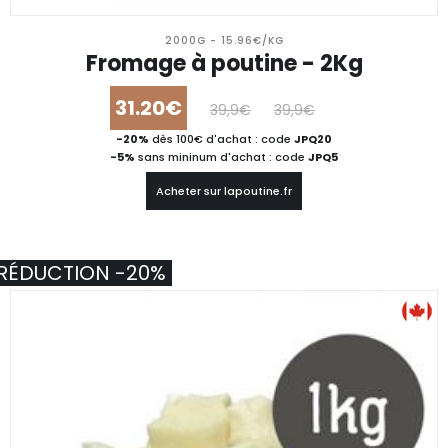
2000G - 15.96€/KG
Fromage à poutine - 2Kg
31.20€
39,9€
39,9€
-20%
dès 100€ d'achat : code
JPQ20
-5%
sans mininum d'achat : code
JPQ5
Acheter sur lapoutine.fr
RÉDUCTION -20%