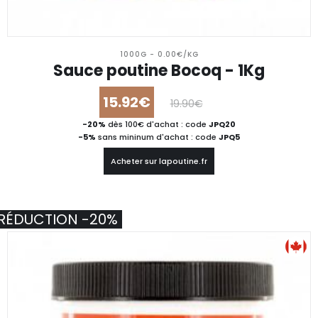
1000G - 0.00€/KG
Sauce poutine Bocoq - 1Kg
15.92€
19.90€
-20%
dès 100€ d'achat : code
JPQ20
-5%
sans mininum d'achat : code
JPQ5
Acheter sur lapoutine.fr
RÉDUCTION -20%