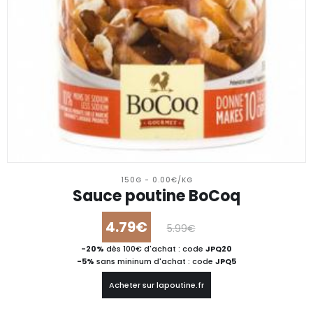
150G - 0.00€/KG
Sauce poutine BoCoq
4.79€
5.99€
-20%
dès 100€ d'achat : code
JPQ20
-5%
sans mininum d'achat : code
JPQ5
Acheter sur lapoutine.fr