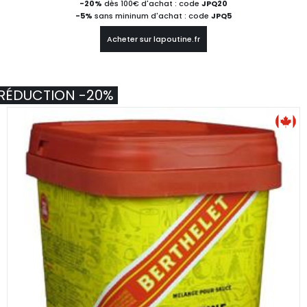
-20%
dès 100€ d'achat : code
JPQ20
-5%
sans mininum d'achat : code
JPQ5
Acheter sur lapoutine.fr
RÉDUCTION -20%