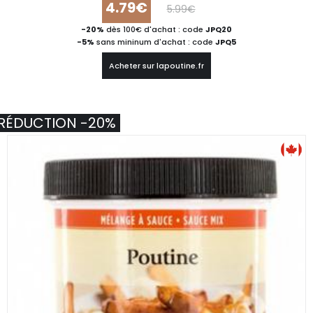
4.79€
5.99€
-20%
dès 100€ d'achat : code
JPQ20
-5%
sans mininum d'achat : code
JPQ5
Acheter sur lapoutine.fr
RÉDUCTION -20%