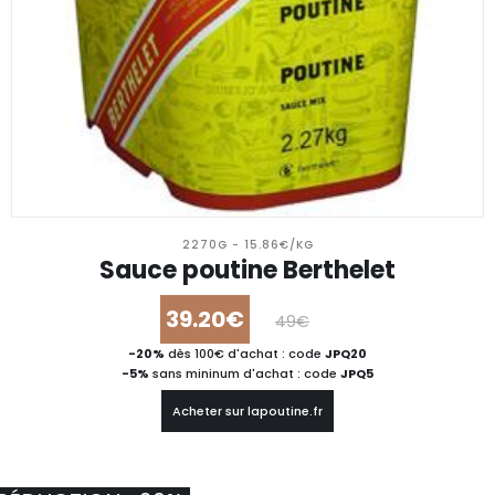
2270G - 15.86€/KG
Sauce poutine Berthelet
39.20€
49€
-20%
dès 100€ d'achat : code
JPQ20
-5%
sans mininum d'achat : code
JPQ5
Acheter sur lapoutine.fr